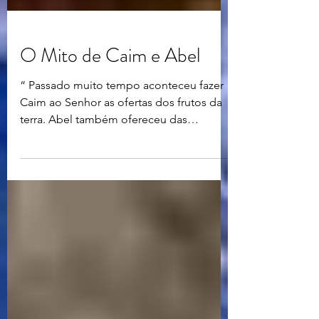
O Mito de Caim e Abel
“ Passado muito tempo aconteceu fazer
Caim ao Senhor as ofertas dos frutos da
terra. Abel também ofereceu das
primícias do seu rebanho, e das suas
gorduras. Olhou o Senhor para Abel e
para suas ofertas; não olhou porém para
Caim, nem para as que ele lhe tinha
oferecido. E Caim se irou grandemente
[...], investiu Caim contra seu irmão Abel e
matou-o. ” – Gênesis 4:3–8 A disputa
entre Caim e Abel simboliza o embate
entre o Tempo e o Espaço. Caim é