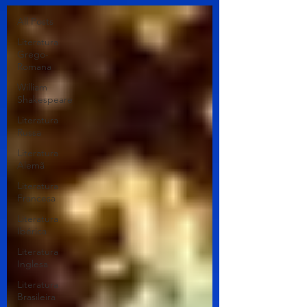
All Posts
Literatura
Grego-
Romana
William
Shakespeare
Literatura
Russa
Literatura
Alemã
Literatura
Francesa
Literatura
Ibérica
Literatura
Inglesa
Literatura
Brasileira