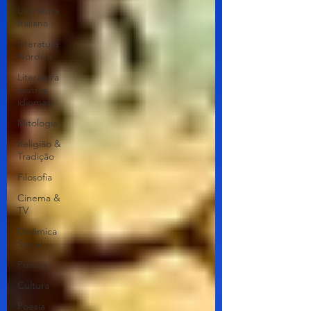
Literatura
Italiana
Literatura
Nórdica
Literatura
(outros
idiomas)
Mitologia
Religião &
Tradição
Filosofia
Cinema &
TV
Dinâmica
Social
Política
Cultura
Poesia