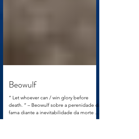
Beowulf
“ Let whoever can / win glory before
death. ” – Beowulf sobre a perenidade da