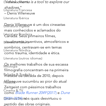
“
I think cinema is a tool to explore our 
Literatura Alemã
shadows.
”
Literatura Francesa
– Denis Villeneuve
Literatura Ibérica
Denis Villeneuve é um dos cineastas 
Literatura Inglesa
mais conhecidos e aclamados do 
Literatura Brasileira
Canadá. Seus primeiros filmes, 
visualmente inventivos, atmosféricos e 
Literatura Italiana
sombrios, centravam-se em temas 
Literatura Nórdica
como trauma, identidade e ética.
Literatura (outros idiomas)
Os melhores trabalhos de sua escassa 
Mitologia
filmografia concentram-se na primeira 
Religião & Tradição
metade da década de 2010, depois 
Villeneuve sucumbiu ao pior do atual 
Filosofia
Zeitgeist com péssimos trabalhos 
Cinema & TV
como 
Blade Runner 2049
 (2017)
 e 
Dune 
(2021-2024)
 nos quais desvirtuou o 
Dinâmica Social
sentido das obras originais.