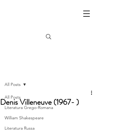
Post
All Posts
All Posts
Denis Villeneuve (1967- )
Literatura Grego-Romana
William Shakespeare
Literatura Russa