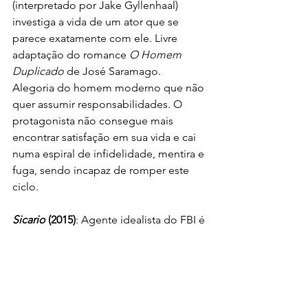
(interpretado por Jake Gyllenhaal) 
investiga a vida de um ator que se 
parece exatamente com ele. Livre 
adaptação do romance
 O Homem 
Duplicado
 de José Saramago. 
Alegoria do homem moderno que não 
quer assumir responsabilidades. O 
protagonista não consegue mais 
encontrar satisfação em sua vida e cai 
numa espiral de infidelidade, mentira e 
fuga, sendo incapaz de romper este 
ciclo.
Sicario
 (2015)
: Agente idealista do FBI é 
recrutada por força-tarefa do governo 
no combate contra o tráfico de drogas 
na área fronteiriça entre os EUA e o 
México. O filme é potente em 
demonstrar que quanto mais as 