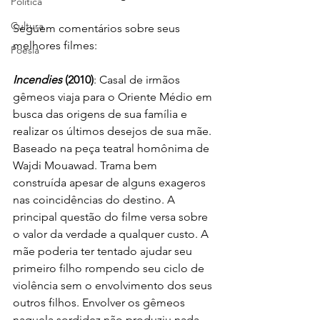
Política
Cultura
Seguem comentários sobre seus 
melhores filmes:
Poesia
Incendies
 (2010)
: Casal de irmãos 
gêmeos viaja para o Oriente Médio em 
busca das origens de sua família e 
realizar os últimos desejos de sua mãe. 
Baseado na peça teatral homônima de 
Wajdi Mouawad. Trama bem 
construída apesar de alguns exageros 
nas coincidências do destino. A 
principal questão do filme versa sobre 
o valor da verdade a qualquer custo. A 
mãe poderia ter tentado ajudar seu 
primeiro filho rompendo seu ciclo de 
violência sem o envolvimento dos seus 
outros filhos. Envolver os gêmeos 
naquela sordidez não produziu nada 