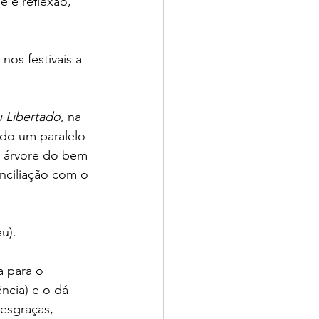
 e reflexão, 
os festivais a 
 Libertado
, na 
ndo um paralelo 
a árvore do bem 
nciliação com o 
u). 
 para o 
cia) e o dá 
esgraças, 