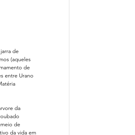
arra de 
mos (aqueles 
irmamento de 
s entre Urano 
Matéria 
rvore da 
 roubado 
 meio de 
tivo da vida em 