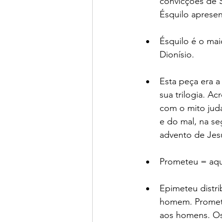
convicções de S
Ésquilo aprese
Ésquilo é o mai
Dionísio.
Esta peça era a
sua trilogia. A
com o mito juda
e do mal, na se
advento de Jesu
Prometeu = aqu
Epimeteu distri
homem. Promete
aos homens. Os