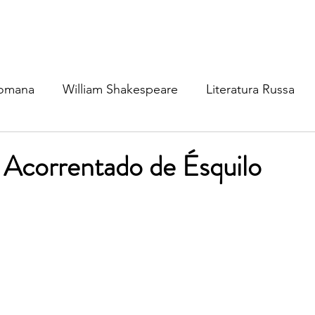
Romana
William Shakespeare
Literatura Russa
ratura Ibérica
Literatura Inglesa
Literatura Brasil
Acorrentado de Ésquilo
atura Nórdica
Literatura (outros idiomas)
Mitolog
osofia
Cinema & TV
Dinâmica Social
Política