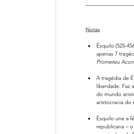
Notas
Ésquilo (525-45
apenas 7 tragéd
Prometeu Acor
A tragédia de É
liberdade. Faz 
do mundo aristo
aristocracia do
Ésquilo une a f
republicana – o