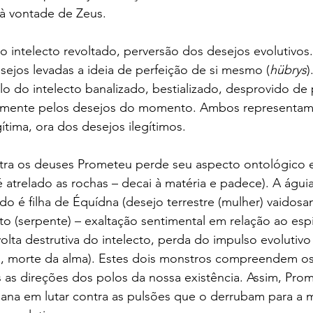
 à vontade de Zeus.
o intelecto revoltado, perversão dos desejos evolutivos.
ejos levadas a ideia de perfeição de si mesmo (
hübrys
)
o do intelecto banalizado, bestializado, desprovido de 
camente pelos desejos do momento. Ambos representam 
ítima, ora dos desejos ilegítimos.
tra os deuses Prometeu perde seu aspecto ontológico e
é atrelado as rochas – decai à matéria e padece). A águ
do é filha de Équídna (desejo terrestre (mulher) vaidos
to (serpente) – exaltação sentimental em relação ao espír
olta destrutiva do intelecto, perda do impulso evolutiv
ão, morte da alma). Estes dois monstros compreendem os
 as direções dos polos da nossa existência. Assim, Pro
ana em lutar contra as pulsões que o derrubam para a m