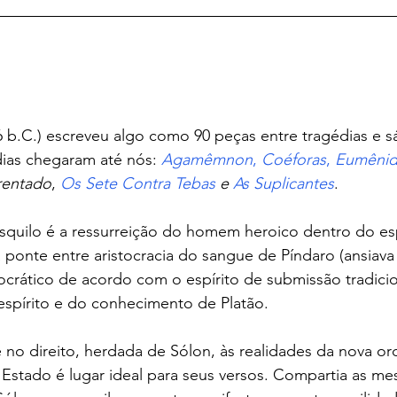
6 b.C.) escreveu algo como 90 peças entre tragédias e sát
ias chegaram até nós: 
Agamêmnon
, 
Coéforas
, 
Eumênid
rentado
, 
Os Sete Contra Tebas
 e 
As Suplicantes
.
squilo é a ressurreição do homem heroico dentro do esp
a ponte entre aristocracia do sangue de Píndaro (ansiava
crático de acordo com o espírito de submissão tradicion
 espírito e do conhecimento de Platão. 
é no direito, herdada de Sólon, às realidades da nova o
 Estado é lugar ideal para seus versos. Compartia as me