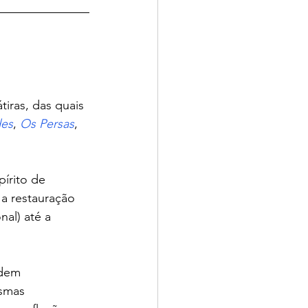
iras, das quais 
es
, 
Os Persas
, 
írito de 
 a restauração 
al) até a 
rdem 
smas 