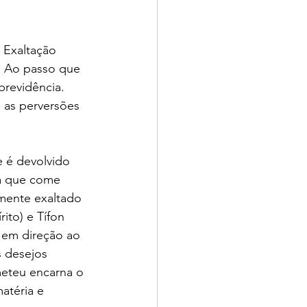
 Exaltação 
. Ao passo que 
previdência. 
as perversões 
 é devolvido 
ia que come 
amente exaltado 
ito) e Tífon 
o em direção ao 
 desejos 
meteu encarna o 
atéria e 