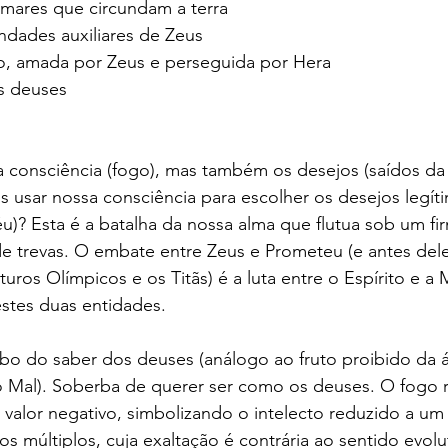
mares que circundam a terra
indades auxiliares de Zeus
aco, amada por Zeus e perseguida por Hera
s deuses 
onsciência (fogo), mas também os desejos (saídos da j
 usar nossa consciência para escolher os desejos legíti
u)? Esta é a batalha da nossa alma que flutua sob um f
e trevas. O embate entre Zeus e Prometeu (e antes dele
turos Olímpicos e os Titãs) é a luta entre o Espírito e a 
stes duas entidades.
o do saber dos deuses (análogo ao fruto proibido da á
o Mal). Soberba de querer ser como os deuses. O fogo
 valor negativo, simbolizando o intelecto reduzido a um
os múltiplos, cuja exaltação é contrária ao sentido evolu