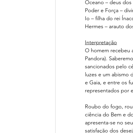
Oceano – deus dos 
Poder e Força – div
Io – filha do rei Ín
Hermes – arauto do
Interpretação
O homem recebeu a c
Pandora). Saberemos
sancionados pelo cé
luzes e um abismo d
e Gaia, e entre os fu
representados por e
Roubo do fogo, roub
ciência do Bem e d
apresenta-se no seu
satisfação dos desej