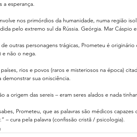
s a esperança.
nvolve nos primórdios da humanidade, numa região isola
ida pelo extremo sul da Rússia. Geórgia. Mar Cáspio e
de outras personagens trágicas, Prometeu é originário 
) e não o nega.
 países, rios e povos (raros e misteriosos na época) cita
 demonstrar sua onisciência. 
o a origem das sereis – eram seres alados e nada tinha
abes, Prometeu, que as palavras são médicos capazes d
.” – cura pela palavra (confissão cristã / psicologia).
a