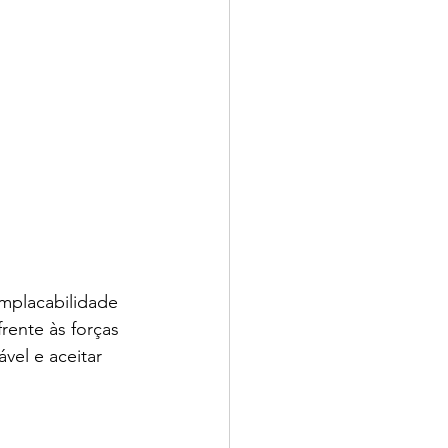
mplacabilidade 
ente às forças 
vel e aceitar 