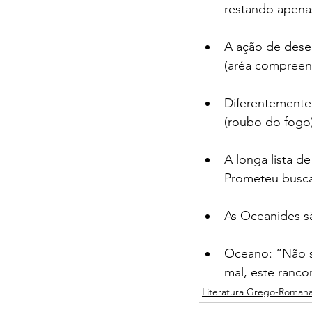
restando apena
A ação de dese
(aréa compreend
Diferentemente 
(roubo do fogo
A longa lista de
Prometeu busca
As Oceanides sã
Oceano: “Não s
mal, este rancor
Literatura Grego-Roman