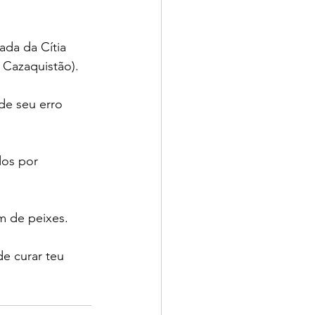
da da Cítia 
 Cazaquistão).
de seu erro 
dos por 
m de peixes.
e curar teu 