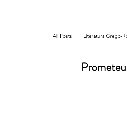
All Posts
Literatura Grego-
Literatura Francesa
Lite
Prometeu 
Literatura Italiana
Liter
Religião & Tradição
Fil
Poesia