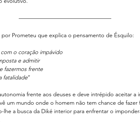
 evolutivo.
 por Prometeu que explica o pensamento de Ésquilo:
 com o coração impávido
imposta e admitir
de fazermos frente
da fatalidade
”
onomia frente aos deuses e deve intrépido aceitar a i
o vê um mundo onde o homem não tem chance de fazer fr
-lhe a busca da Diké interior para enfrentar o imponderá
        