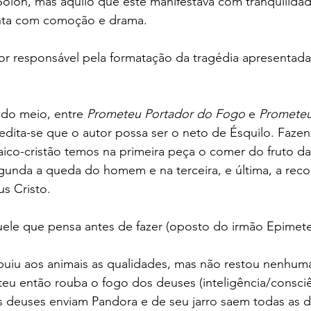
ólon, mas aquilo que este manifestava com tranquilidade
nta com comoção e drama. 
or responsável pela formatação da tragédia apresentada n
 do meio, entre 
Prometeu Portador do Fogo
 e 
Prometeu
credita-se que o autor possa ser o neto de Ésquilo. Faze
ico-cristão temos na primeira peça o comer do fruto d
gunda a queda do homem e na terceira, e última, a reco
s Cristo.
ele que pensa antes de fazer (oposto do irmão Epimete
buiu aos animais as qualidades, mas não restou nenhuma
u então rouba o fogo dos deuses (inteligência/consciên
 deuses enviam Pandora e de seu jarro saem todas as d