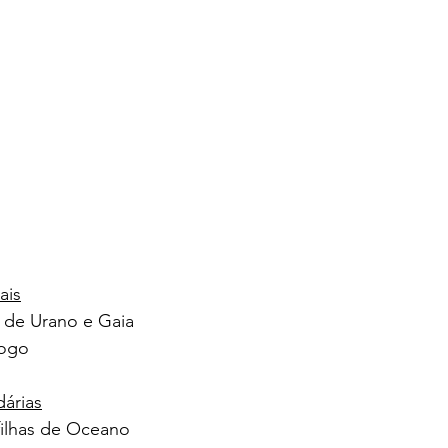
ais
o de Urano e Gaia
fogo
árias
filhas de Oceano