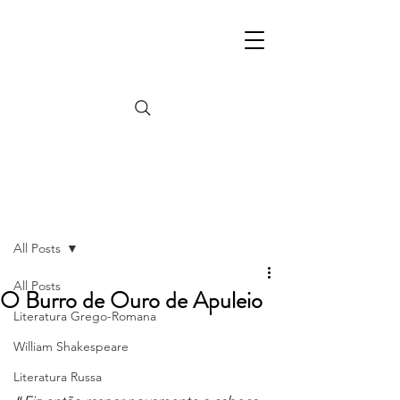
Post
All Posts
All Posts
O Burro de Ouro de Apuleio
Literatura Grego-Romana
William Shakespeare
Literatura Russa