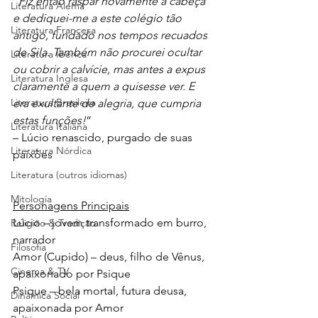
“
Fiz então raspar novamente a cabeça 
Literatura Alemã
e dediquei-me a este colégio tão 
Literatura Francesa
antigo, fundado nos tempos recuados 
de Sila. Também não procurei ocultar 
Literatura Ibérica
ou cobrir a calvície, mas antes a expus 
Literatura Inglesa
claramente a quem a quisesse ver. E 
Literatura Brasileira
era exultante de alegria, que cumpria 
estas funções!
” 
Literatura Italiana
– Lúcio renascido, purgado de suas 
Literatura Nórdica
paixões
Literatura (outros idiomas)
Mitologia
Personagens Principais
Lúcio – jovem transformado em burro, 
Religião & Tradição
narrador
Filosofia
Amor (Cupido) – deus, filho de Vênus, 
Cinema & TV
apaixonado por Psique
Psique – bela mortal, futura deusa, 
Dinâmica Social
apaixonada por Amor