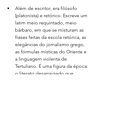
Além de escritor, era filósofo 
(platonista) e retórico. Escreve um 
latim meio requintado, meio 
bárbaro, em que se misturam as 
frases feitas da escola retórica, as 
elegâncias do jornalismo grego, 
as fórmulas místicas do Oriente e 
a linguagem violenta de 
Tertuliano. É uma figura da época: 
o literato desarraigado que 
encontra a solução das suas 
angústias nos arrepios místicos do 
Oriente.
O Burro de Ouro
, também 
conhecido como 
As 
Metamorfoses
, é o único romance 
latino que nos chegou inteiro. A 