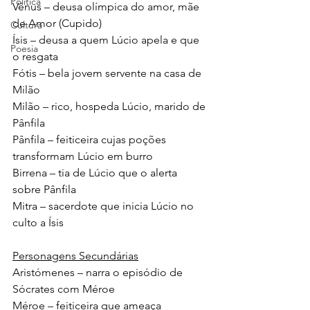
Política
Vênus – deusa olímpica do amor, mãe 
de Amor (Cupido)
Cultura
Ísis – deusa a quem Lúcio apela e que 
Poesia
o resgata
Fótis – bela jovem servente na casa de 
Milão
Milão – rico, hospeda Lúcio, marido de 
Pânfila
Pânfila – feiticeira cujas poções 
transformam Lúcio em burro
Birrena – tia de Lúcio que o alerta 
sobre Pânfila
Mitra – sacerdote que inicia Lúcio no 
culto a Ísis
Personagens Secundárias
Aristómenes – narra o episódio de 
Sócrates com Méroe
Méroe – feiticeira que ameaça 