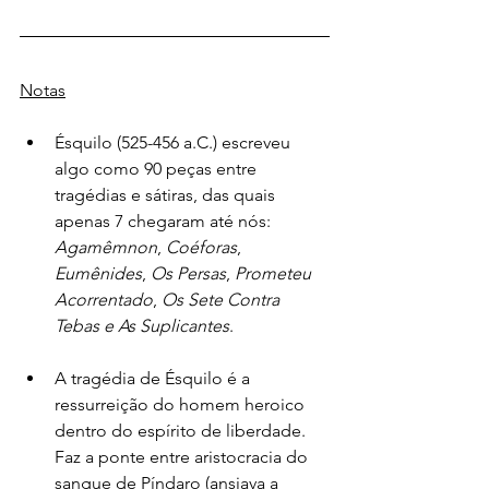
Notas
Ésquilo (525-456 a.C.) escreveu 
algo como 90 peças entre 
tragédias e sátiras, das quais 
apenas 7 chegaram até nós: 
Agamêmnon
, 
Coéforas
, 
Eumênides
, 
Os Persas
, 
Prometeu 
Acorrentado
, 
Os Sete Contra 
Tebas e As Suplicantes
. 
A tragédia de Ésquilo é a 
ressurreição do homem heroico 
dentro do espírito de liberdade. 
Faz a ponte entre aristocracia do 
sangue de Píndaro (ansiava a 