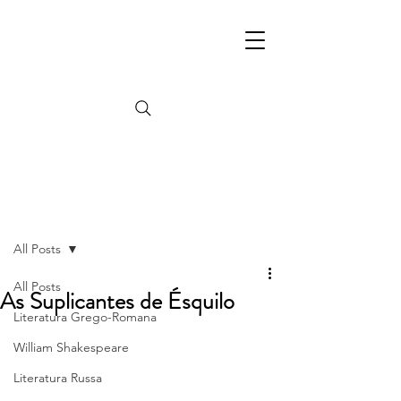
Post
All Posts
All Posts
As Suplicantes de Ésquilo
Literatura Grego-Romana
William Shakespeare
Literatura Russa