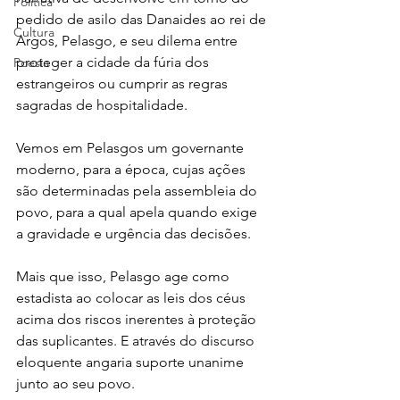
Política
pedido de asilo das Danaides ao rei de 
Cultura
Argos, Pelasgo, e seu dilema entre 
proteger a cidade da fúria dos 
Poesia
estrangeiros ou cumprir as regras 
sagradas de hospitalidade.
Vemos em Pelasgos um governante 
moderno, para a época, cujas ações 
são determinadas pela assembleia do 
povo, para a qual apela quando exige 
a gravidade e urgência das decisões.
Mais que isso, Pelasgo age como 
estadista ao colocar as leis dos céus 
acima dos riscos inerentes à proteção 
das suplicantes. E através do discurso 
eloquente angaria suporte unanime 
junto ao seu povo.