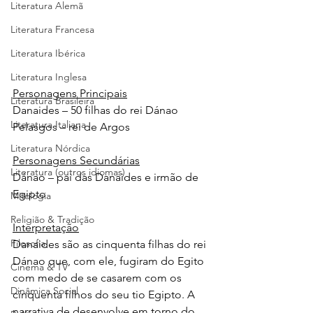
Literatura Alemã
Literatura Francesa
Literatura Ibérica
Literatura Inglesa
Personagens Principais
Literatura Brasileira
Danaides – 50 filhas do rei Dánao
Literatura Italiana
Pelasgos – rei de Argos 
Literatura Nórdica
Personagens Secundárias
Literatura (outros idiomas)
Dánao – pai das Danaides e irmão de 
Egipto
Mitologia
Religião & Tradição
Interpretação
Filosofia
Danaides são as cinquenta filhas do rei 
Dánao que, com ele, fugiram do Egito 
Cinema & TV
com medo de se casarem com os 
Dinâmica Social
cinquenta filhos do seu tio Egipto. A 
narrativa de desenvolve em torno do 