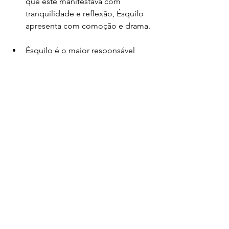
que este manifestava com 
tranquilidade e reflexão, Ésquilo 
apresenta com comoção e drama. 
Ésquilo é o maior responsável 
pela formatação da tragédia 
apresentada nos festivais a 
Dionísio.
As Suplicantes 
foi encenada após 
468 a.C. (provavelmente 463), e 
seria a primeira peça de uma 
trilogia seguida de 
Os Egípcios
 e 
As Danaides
, fechando com o 
drama satírico 
Amyon
. 
As Danaides alegam serem 
descendentes de Io, jovem 
sacerdotisa de Hera em Argos que 