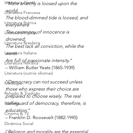
Literatura Alemã
“
Mere anarchy is loosed upon the 
world,
Literatura Francesa
The blood-dimmed tide is loosed, and 
Literatura Ibérica
everywhere
The ceremony of innocence is 
Literatura Inglesa
drowned;
Literatura Brasileira
The best lack all conviction, while the 
Literatura Italiana
worst
Are full of passionate intensity.
” 
Literatura Nórdica
– William Butler Yeats (1865-1939)
Literatura (outros idiomas)
“
Democracy can not succeed unless 
Mitologia
those who express their choice are 
Religião & Tradição
prepared to choose wisely. The real 
saffeguard of democracy, therefore, is 
Filosofia
education.
”
Cinema & TV
– Franklin D. Roosevelt (1882-1945)
Dinâmica Social
“
Religion and morality are the essential 