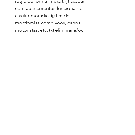
regra de forma imoral), (i) acabar 
com apartamentos funcionais e 
auxílio-moradia, (j) fim de 
mordomias como voos, carros, 
motoristas, etc, (k) eliminar e/ou 
consolidar auxílio, abonos, 
adicionais e gratificações nos 
salários (estes não pagam IR e 
contam para a aposentadoria – 
eliminação de adicionais e verbas 
indenizatórias (“penduricalhos” – 
suspensão do pagamento de 
remuneração superior ao teto 
constitucional) dos servidores), (l) 
proibição de qualquer plano de 
saúde suplementar pago pelo 
erário para membros do 
estamento burocrático, (m) 
obrigatoriedade de seguro-