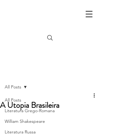
Post
All Posts
All Posts
A Utopia Brasileira
Literatura Grego-Romana
William Shakespeare
Literatura Russa