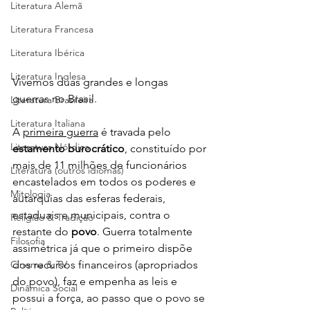
Literatura Alemã
Literatura Francesa
Literatura Ibérica
Literatura Inglesa
Vivemos duas grandes e longas 
guerras no Brasil.
Literatura Brasileira
Literatura Italiana
A 
primeira guerra
 é travada pelo 
Literatura Nórdica
estamento burocrático
, constituído por 
mais de 11 milhões de funcionários 
Literatura (outros idiomas)
encastelados em todos os poderes e 
Mitologia
autarquias das esferas federais, 
estaduais e municipais, contra o 
Religião & Tradição
restante do 
povo
. Guerra totalmente 
Filosofia
assimétrica já que o primeiro dispõe 
Cinema & TV
dos recursos financeiros (apropriados 
do povo), faz e empenha as leis e 
Dinâmica Social
possui a força, ao passo que o povo se 