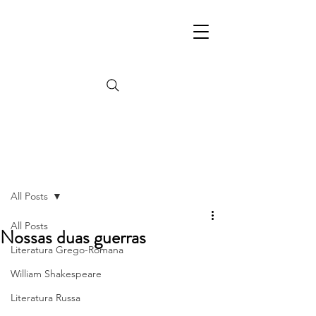
Post
All Posts
All Posts
Nossas duas guerras
Literatura Grego-Romana
William Shakespeare
Literatura Russa