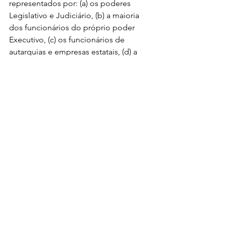
representados por: (a) os poderes 
Legislativo e Judiciário, (b) a maioria 
dos funcionários do próprio poder 
Executivo, (c) os funcionários de 
autarquias e empresas estatais, (d) a 
quase totalidade dos governos 
estaduais e prefeituras, (e) o corpo 
docente das instituições de ensino, (f) 
a grande mídia, (g) a indústria de 
entretenimento,  (h) os escroques 
associados ao estamento burocrático, 
i.e. grandes escritórios de advocacia, 
empresários corruptos, sindicatos, 
OAB, a maioria das ONGs, entre 
outros, (g) os movimentos (ditos) 
sociais historicamente 
instrumentalizados e financiados pela 
esquerda, i.e. MST, MTST, movimentos 
de igualdade racial, movimentos 