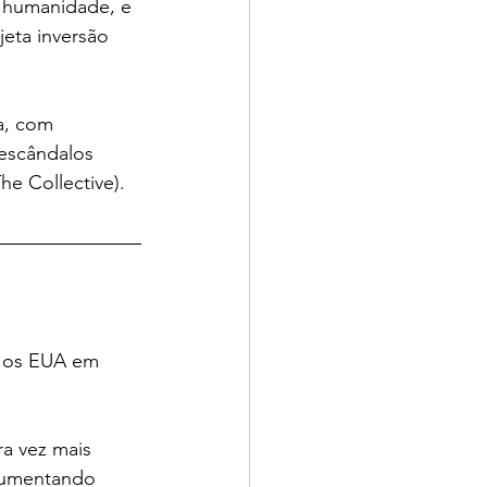
a humanidade, e 
jeta inversão 
a, com 
escândalos 
he Collective).
a os EUA em 
a vez mais 	
gumentando 