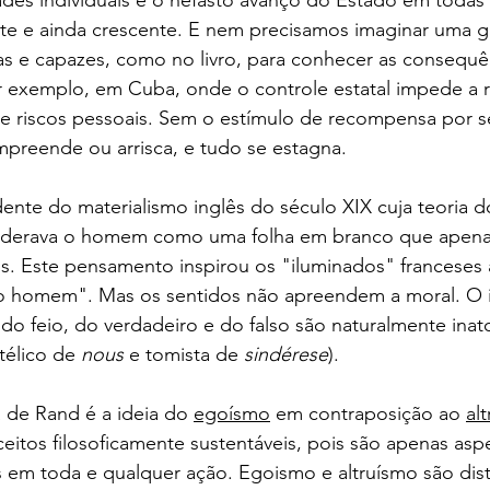
te e ainda crescente. E nem precisamos imaginar uma g
as e capazes, como no livro, para conhecer as consequên
r exemplo, em Cuba, onde o controle estatal impede a
s e riscos pessoais. Sem o estímulo de recompensa por s
preende ou arrisca, e tudo se estagna. 
nte do materialismo inglês do século XIX cuja teoria d
iderava o homem como uma folha em branco que apena
os. Este pensamento inspirou os "iluminados" franceses
o homem". Mas os sentidos não apreendem a moral. O i
 do feio, do verdadeiro e do falso são naturalmente in
télico de 
nous
 e tomista de 
sindérese
). 
a de Rand é a ideia do 
egoísmo
 em contraposição ao 
al
itos filosoficamente sustentáveis, pois são apenas aspe
 em toda e qualquer ação. Egoismo e altruísmo são dist