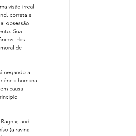
a visão irreal 
d, correta e 
pal obsessão 
ento. Sua 
ricos, das 
 moral de 
tá negando a 
eriência humana 
 em causa 
incípio 
 Ragnar, and 
so (a ravina 