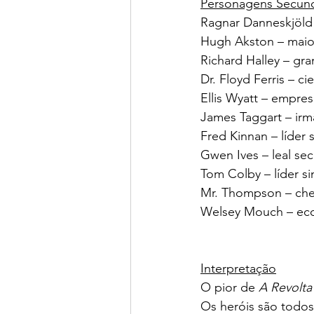
Personagens Secund
Ragnar Danneskjöld –
Hugh Akston – maior 
Richard Halley – gr
Dr. Floyd Ferris – c
Ellis Wyatt – empres
James Taggart – irm
Fred Kinnan – líder 
Gwen Ives – leal se
Tom Colby – líder s
Mr. Thompson – che
Welsey Mouch – eco
Interpretação
O pior de 
A Revolta
Os heróis são todos