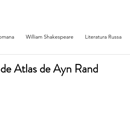
Romana
William Shakespeare
Literatura Russa
ratura Ibérica
Literatura Inglesa
Literatura Brasil
 de Atlas de Ayn Rand
atura Nórdica
Literatura (outros idiomas)
Mitolog
osofia
Cinema & TV
Dinâmica Social
Política