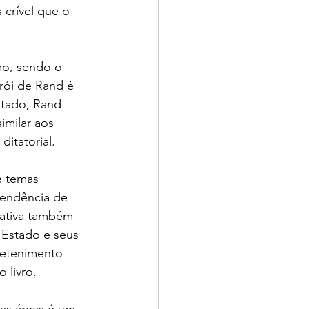
 crível que o 
mo, sendo o 
rói de Rand é 
tado, Rand 
milar aos 
itatorial.
e temas 
tendência de 
rativa também 
 Estado e seus 
tretenimento 
 livro.
as áreas é um 