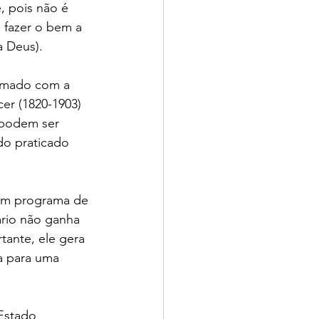
, pois não é 
 fazer o bem a 
a Deus).
rmado com a 
er (1820-1903) 
 podem ser 
do praticado 
um programa de 
ário não ganha 
tante, ele gera 
a para uma 
 Estado 