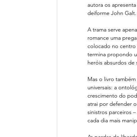
autora os apresenta 
deiforme John Galt.
A trama serve apena
romance uma pregaçã
colocado no centro
termina propondo um
heróis absurdos de 
Mas o livro também
universais: a ontoló
crescimento do pode
atrai por defender o
sinistros parceiros 
cada dia mais manipul
As perdas de liberd