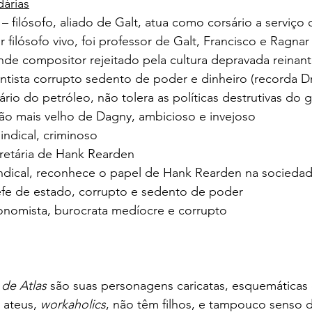
árias
 filósofo, aliado de Galt, atua como corsário a serviço 
filósofo vivo, foi professor de Galt, Francisco e Ragnar
ande compositor rejeitado pela cultura depravada reinan
ientista corrupto sedento de poder e dinheiro (recorda Dr
ário do petróleo, não tolera as políticas destrutivas do
ão mais velho de Dagny, ambicioso e invejoso
sindical, criminoso
cretária de Hank Rearden
indical, reconhece o papel de Hank Rearden na socieda
fe de estado, corrupto e sedento de poder
nomista, burocrata medíocre e corrupto
 de Atlas
 são suas personagens caricatas, esquemáticas e
 ateus, 
workaholics
, não têm filhos, e tampouco senso d