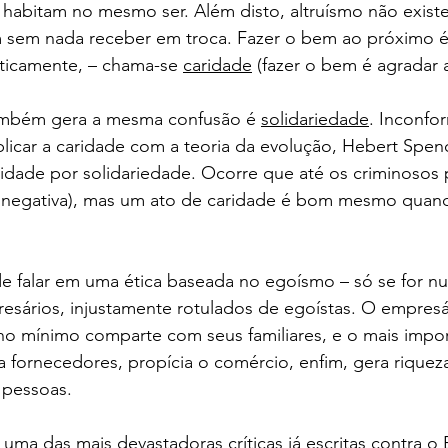
 habitam no mesmo ser. Além disto, altruísmo não existe
m sem nada receber em troca. Fazer o bem ao próximo é
icamente, – chama-se 
caridade
 (fazer o bem é agradar 
mbém gera a mesma confusão é 
solidariedade
. Inconfo
licar a caridade com a teoria da evolução, Hebert Spenc
caridade por solidariedade. Ocorre que até os criminosos
a negativa), mas um ato de caridade é bom mesmo quan
.
 falar em uma ética baseada no egoísmo – só se for n
esários, injustamente rotulados de egoístas. O empres
 no mínimo comparte com seus familiares, e o mais impor
fornecedores, propícia o comércio, enfim, gera riquez
 pessoas. 
 uma das mais devastadoras críticas já escritas contra o