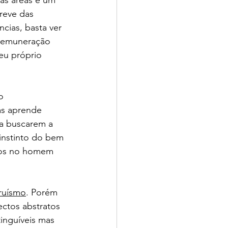
reve das 
cias, basta ver 
 remuneração 
eu próprio 
o 
s aprende 
 a buscarem a 
nstinto do bem 
atos no homem 
truísmo
. Porém 
ctos abstratos 
inguíveis mas 