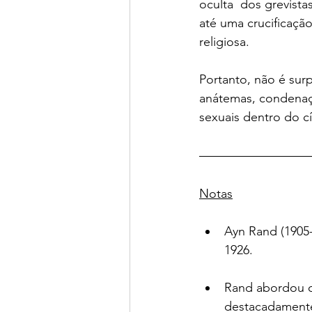
oculta  dos grevist
até uma crucificação
religiosa. 
Portanto, não é sur
anátemas, condenaç
sexuais dentro do cí
Notas
Ayn Rand (1905
1926.
Rand abordou o 
destacadamente