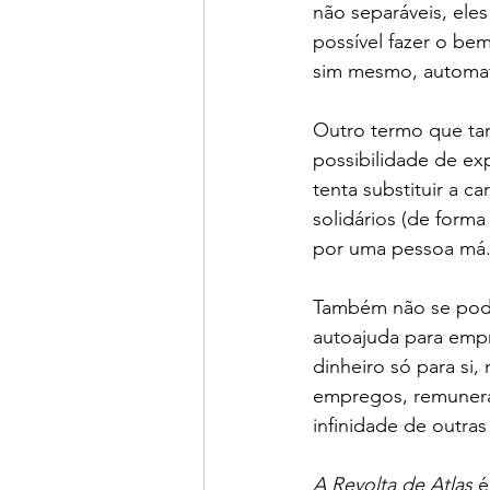
não separáveis, eles
possível fazer o be
sim mesmo, automat
Outro termo que ta
possibilidade de exp
tenta substituir a 
solidários (de form
por uma pessoa má
Também não se pode
autoajuda para empr
dinheiro só para si,
empregos, remunera 
infinidade de outras
A Revolta de Atlas
 é