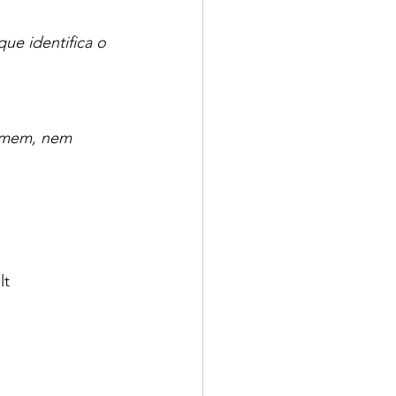
ue identifica o 
homem, nem 
lt