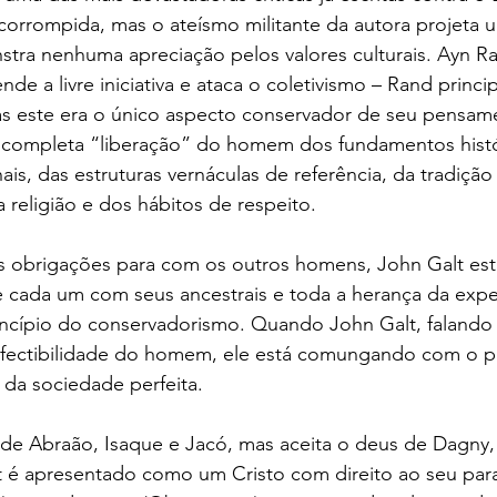
corrompida, mas o ateísmo militante da autora projeta um
a nenhuma apreciação pelos valores culturais. Ayn Ran
de a livre iniciativa e ataca o coletivismo – Rand princi
as este era o único aspecto conservador de seu pensam
 completa “liberação” do homem dos fundamentos histó
onais, das estruturas vernáculas de referência, da tradição
 religião e dos hábitos de respeito.
s obrigações para com os outros homens, John Galt es
 de cada um com seus ancestrais e toda a herança da exp
incípio do conservadorismo. Quando John Galt, falando
erfectibilidade do homem, ele está comungando com o pr
 da sociedade perfeita. 
 de Abraão, Isaque e Jacó, mas aceita o deus de Dagny,
t é apresentado como um Cristo com direito ao seu paraí