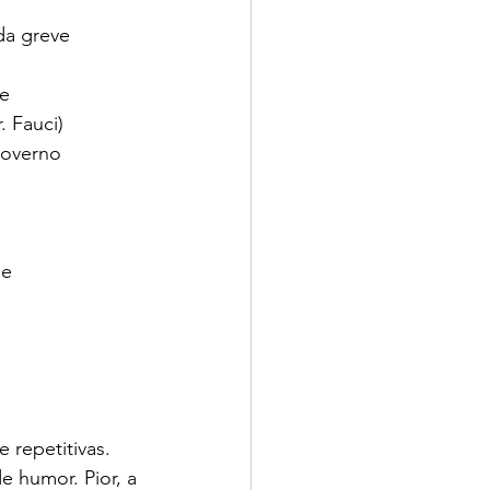
da greve
te
. Fauci)
 governo
de
 repetitivas. 
e humor. Pior, a 