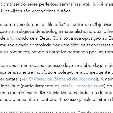
como sendo seres perfeitos, sem falhas, até Hulk é mais
 E os vilões são verdadeiros bufões.
s como veículo para a “filosofia” da autora, o Objetivis
o antirreligiosa de ideologia materialista, no qual o he
 de um mundo sem Deus. Com toda sua oposição ao Es
a sociedade controlada por uma elite de tecnocratas si
seus romances, sendo a narrativa permeada por um tom d
 tem seus méritos, seu sucesso deve-se à abordagem d
gica tensão entre indivíduo e coletivo, e a consequente 
r estatal (
ver 
O Poder
 de Bertrand de Jouvenel
). A nar
 indivíduo (particularmente os 
vaixás – terceira casta
) do
– uma rara defesa da livre iniciativa numa indústria de en
adora no sentido contrário. E só isso já vale a leitura do
ades individuais e o nefasto avanço do Estado em todas 