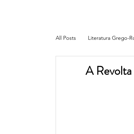
All Posts
Literatura Grego-
Literatura Francesa
Lite
A Revolta
Literatura Italiana
Liter
Religião & Tradição
Fil
Poesia