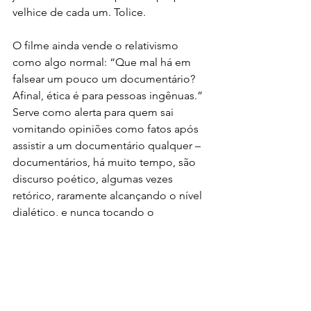
velhice de cada um. Tolice.
O filme ainda vende o relativismo 
como algo normal: “Que mal há em 
falsear um pouco um documentário? 
Afinal, ética é para pessoas ingênuas.” 
Serve como alerta para quem sai 
vomitando opiniões como fatos após 
assistir a um documentário qualquer – 
documentários, há muito tempo, são 
discurso poético, algumas vezes 
retórico, raramente alcançando o nível 
dialético, e nunca tocando o 
conhecimento apodítico.
Filme Nota 2 (escala de 1 a 5)
Filme
Cinema & TV