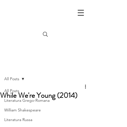
Post
All Posts
All Posts
While We're Young (2014)
Literatura Grego-Romana
William Shakespeare
Literatura Russa