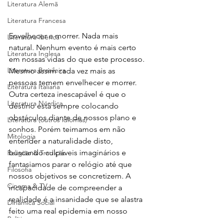
Literatura Alemã
Literatura Francesa
Envelhecer e morrer. Nada mais 
Literatura Ibérica
natural. Nenhum evento é mais certo 
Literatura Inglesa
em nossas vidas do que este processo. 
Literatura Brasileira
Mesmo assim cada vez mais as 
pessoas temem envelhecer e morrer. 
Literatura Italiana
Outra certeza inescapável é que o 
Literatura Nórdica
destino está sempre colocando 
obstáculos diante de nossos plano e 
Literatura (outros idiomas)
sonhos. Porém teimamos em não 
Mitologia
entender a naturalidade disto, 
buscando culpáveis imaginários e 
Religião & Tradição
fantasiamos parar o relógio até que 
Filosofia
nossos objetivos se concretizem. A 
Cinema & TV
incapacidade de compreender a 
realidade é a insanidade que se alastra 
Dinâmica Social
feito uma real epidemia em nosso 