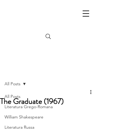
Post
All Posts
All Posts
The Graduate (1967)
Literatura Grego-Romana
William Shakespeare
Literatura Russa