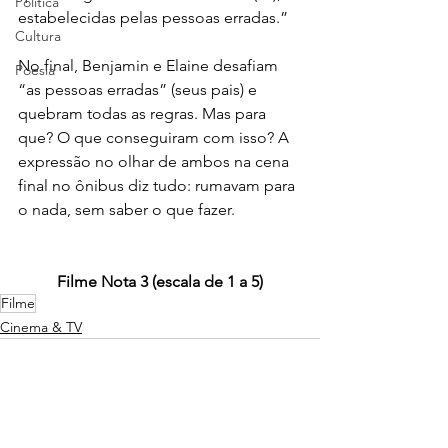
Política
estabelecidas pelas pessoas erradas.”
Cultura
No final, Benjamin e Elaine desafiam 
Poesia
“as pessoas erradas” (seus pais) e 
quebram todas as regras. Mas para 
que? O que conseguiram com isso? A 
expressão no olhar de ambos na cena 
final no ônibus diz tudo: rumavam para 
o nada, sem saber o que fazer.
Filme Nota 3 (escala de 1 a 5)
Filme
Cinema & TV
Ver tudo