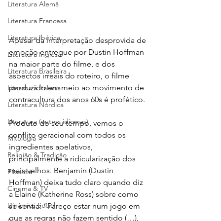
Literatura Alemã
Literatura Francesa
Literatura Ibérica
Apesar da interpretação desprovida de 
emoção entregue por Dustin Hoffman 
Literatura Inglesa
na maior parte do filme, e dos 
Literatura Brasileira
aspectos irreais do roteiro, o filme 
produzido em meio ao movimento de 
Literatura Italiana
contracultura dos anos 60s é profético.
Literatura Nórdica
Literatura (outros idiomas)
Produto do seu tempo, vemos o 
conflito geracional com todos os 
Mitologia
ingredientes apelativos, 
Religião & Tradição
principalmente a ridicularização dos 
mais velhos. Benjamin (Dustin 
Filosofia
Hoffman) deixa tudo claro quando diz 
Cinema & TV
a Elaine (Katherine Ross) sobre como 
Dinâmica Social
se sentia: “Pareço estar num jogo em 
que as regras não fazem sentido (…), 