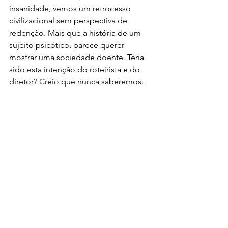
insanidade, vemos um retrocesso 
civilizacional sem perspectiva de 
redenção. Mais que a história de um 
sujeito psicótico, parece querer 
mostrar uma sociedade doente. Teria 
sido esta intenção do roteirista e do 
diretor? Creio que nunca saberemos. 
Filme Nota 4 (escala de 1 a 5)
Filme
Cinema & TV
Ver tudo
Posts recentes