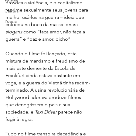
Política
provoca a violência, e o capitalismo 
reprime sexualmente seus jovens para 
Cultura
melhor usá-los na guerra – ideia que 
Poesia
colocou na boca da massa ignara 
slogans
 como “faça amor, não faça a 
guerra” e “paz e amor, bicho”.
Quando o filme foi lançado, esta 
mistura de marxismo e freudismo de 
mais este demente da Escola de 
Frankfurt ainda estava bastante em 
voga, e a guerra do Vietnã tinha recém-
terminado. A usina revolucionária de 
Hollywood adorava produzir filmes 
que denegrissem o país e sua 
sociedade, e 
Taxi Driver
 parece não 
fugir à regra. 
Tudo no filme transpira decadência e 