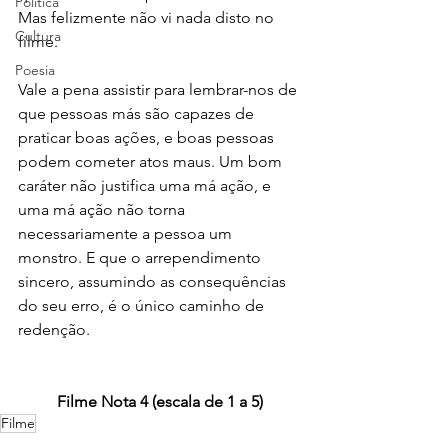
Política
Mas felizmente não vi nada disto no 
Cultura
filme.
Poesia
Vale a pena assistir para lembrar-nos de 
que pessoas más são capazes de 
praticar boas ações, e boas pessoas 
podem cometer atos maus. Um bom 
caráter não justifica uma má ação, e 
uma má ação não torna 
necessariamente a pessoa um 
monstro. E que o arrependimento 
sincero, assumindo as consequências 
do seu erro, é o único caminho de 
redenção.
Filme Nota 4 (escala de 1 a 5)
Filme
Cinema & TV