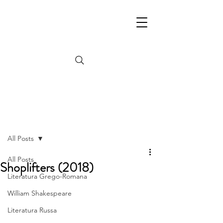
Post
All Posts
All Posts
Shoplifters (2018)
Literatura Grego-Romana
William Shakespeare
Literatura Russa