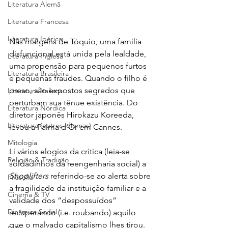
Literatura Alemã
Literatura Francesa
Literatura Ibérica
Nas margens de Tóquio, uma família 
disfuncional está unida pela lealdade, 
Literatura Inglesa
uma propensão para pequenos furtos 
Literatura Brasileira
e pequenas fraudes. Quando o filho é 
preso, são expostos segredos que 
Literatura Italiana
perturbam sua tênue existência. Do 
Literatura Nórdica
diretor japonês Hirokazu Koreeda, 
Literatura (outros idiomas)
levou a Palma d'Or em Cannes.
Mitologia
Li vários elogios da crítica (leia-se 
Religião & Tradição
soldadinhos da reengenharia social) a 
Shoplifters
 referindo-se ao alerta sobre 
Filosofia
a fragilidade da instituição familiar e a 
Cinema & TV
validade dos “despossuídos” 
Dinâmica Social
recuperando (i.e. roubando) aquilo 
que o malvado capitalismo lhes tirou. 