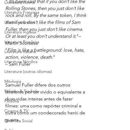
“ 
It’s been said that if you don’t like the 
Literatura Alemã
Rolling Stones, then you just don’t like 
Literatura Francesa
rock and roll. By the same token, I think 
that if you don’t like the films of Sam 
Literatura Ibérica
Fuller, then you just don’t like cinema. 
Literatura Inglesa
Or at least you don’t understand it.
”– 
Literatura Brasileira
Martin Scorsese
‘‘
Film is like
a battleground: love, hate, 
Literatura Italiana
action, violence, death.
’’
Literatura Nórdica
– Sam Fuller
Literatura (outros idiomas)
Mitologia
Samuel Fuller difere dos outros 
Religião & Tradição
diretores por ter vivido o equivalente a 
duas vidas inteiras antes de fazer 
Filosofia
filmes: uma como repórter criminal e 
Cinema & TV
outra como um condecorado herói de 
guerra.
Dinâmica Social