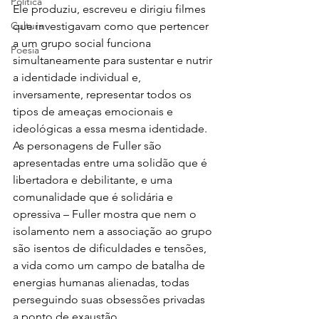
Política
Ele produziu, escreveu e dirigiu filmes 
que investigavam como que pertencer 
Cultura
a um grupo social funciona 
Poesia
simultaneamente para sustentar e nutrir 
a identidade individual e, 
inversamente, representar todos os 
tipos de ameaças emocionais e 
ideológicas a essa mesma identidade. 
As personagens de Fuller são 
apresentadas entre uma solidão que é 
libertadora e debilitante, e uma 
comunalidade que é solidária e 
opressiva – Fuller mostra que nem o 
isolamento nem a associação ao grupo 
são isentos de dificuldades e tensões, 
a vida como um campo de batalha de 
energias humanas alienadas, todas 
perseguindo suas obsessões privadas 
a ponto de exaustão.