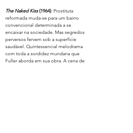
The Naked Kiss 
(1964)
: Prostituta 
reformada muda-se para um bairro 
convencional determinada a se 
encaixar na sociedade. Mas segredos 
perversos fervem sob a superfície 
saudável. Quintessencial melodrama 
com toda a sordidez mundana que 
Fuller aborda em sua obra. A cena de 
abertura é marcante, assim como a 
ardente defesa da maternidade e o 
ataque a dantesca prática do 
assassinato de nascituros.
The Big Red One
 (1980)
: Sargento 
durão (interpretado por Lee Marvin) e 
quatro membros de sua unidade de 
infantaria tentam sobreviver à Segunda 
Guerra Mundial enfrentado batalha 