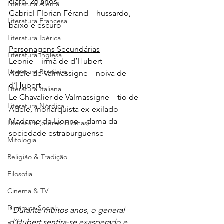
claro, 26 anos
Literatura Alemã
Gabriel Florian Férand – hussardo, 
Literatura Francesa
baixo e escuro 
Literatura Ibérica
Personagens Secundárias
Literatura Inglesa
Leonie – irmã de d’Hubert
Literatura Brasileira
Adèle de Valmassigne – noiva de 
d’Hubert
Literatura Italiana
Le Chavalier de Valmassigne – tio de 
Literatura Nórdica
Adele, monarquista ex-exilado
Madame de Lionne – dama da 
Literatura (outros idiomas)
sociedade estraburguense
Mitologia
Religião & Tradição
Filosofia
Cinema & TV
Dinâmica Social
“
Durante muitos anos, o general 
d’Hubert sentira-se exasperado e 