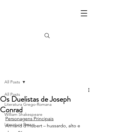
Post
All Posts
All Posts
Os Duelistas de Joseph
Literatura Grego-Romana
Conrad
William Shakespeare
Personagens Principais
Literatura Russa
Armand d’Hubert – hussardo, alto e 