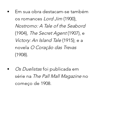
Em sua obra destacam-se também 
os romances 
Lord Jim
 (1900), 
Nostromo: A Tale of the Seabord 
(1904), 
The Secret Agent
 (1907), e 
Victory: An Island Tale
 (1915); e a 
novela 
O Coração das Trevas
(1908).
Os Duelistas
 foi publicada em 
série na 
The Pall Mall Magazine
 no 
começo de 1908. 
Conrad inspirou-se na leitura de 
um parágrafo de dez linhas 
narrando a história real de dois 
oficiais franceses do exército de 
Napoleão, François Louis Fournier 
e Pierre Dupont, que duelaram 