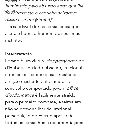
Política
humilhado pelo absurdo atroz que lhe 
Cultura
havia imposto o capricho selvagem 
deste homem (
Férnad
)
”
Poesia
 – a saudável dor na consciência que 
alerta e libera o homem de seus maus 
instintos
Interpretação
Férand é um duplo (
doppergänger
) de 
d’Hubert, seu lado obscuro, irracional 
e belicoso – isto explica a misteriosa 
atração existente entre ambos: o 
sensível e comportado jovem 
officer 
d’ordonnance
 é facilmente atraído 
para o primeiro combate, e teima em 
não se desvencilhar da irracional 
perseguição de Férand apesar de 
todos os conselhos e recomendações 