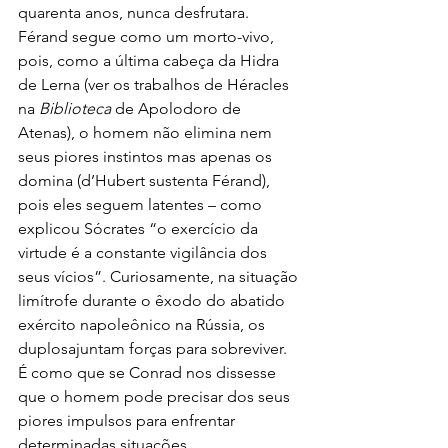
quarenta anos, nunca desfrutara. 
Férand segue como um morto-vivo, 
pois, como a última cabeça da Hidra 
de Lerna (ver os trabalhos de Héracles 
na 
Biblioteca
 de Apolodoro de 
Atenas), o homem não elimina nem 
seus piores instintos mas apenas os 
domina (d’Hubert sustenta Férand), 
pois eles seguem latentes – como 
explicou Sócrates “o exercício da 
virtude é a constante vigilância dos 
seus vícios”. Curiosamente, na situação 
limítrofe durante o êxodo do abatido 
exército napoleônico na Rússia, os 
duplosajuntam forças para sobreviver. 
É como que se Conrad nos dissesse 
que o homem pode precisar dos seus 
piores impulsos para enfrentar 
determinadas situações.