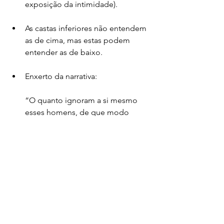
exposição da intimidade).
As castas inferiores não entendem 
as de cima, mas estas podem 
entender as de baixo.
Enxerto da narrativa:
“O quanto ignoram a si mesmo 
esses homens, de que modo 
exercem sem qualquer 
discernimento suas atividades, e 
quão ilimitadas são suas 
pretensões, disso ninguém tem a 
menor noção. Não só cada um 
quer ser o primeiro, como 
também o único; todos 
excluiriam, com prazer, os demais, 
em ver que, mesmo com todos 