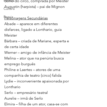
Política
dono do circo, comprada por Meister 
Augustin (harpista) – pai de Mignon
Cultura
Poesia
Personagens Secundárias
Abade – aparece em diferentes 
disfarces, ligado a Lonthario, guia 
Meister
Bárbara – criada de Mariane, esperta e 
de certa idade
Werner – amigo de infância de Meister
Melina – ator que na penúria busca 
emprego burguês
Philine e Laertes – atores de uma 
companhia de teatro (circo) falida
Lydie – inconveniente apaixonada por 
Lonthario
Serlo – empresário teatral
Aurelie – irmã de Serlo
Elmira – filha de um ator, casa-se com 