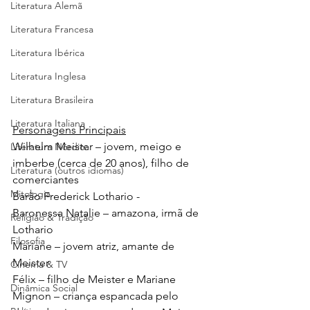
Literatura Alemã
Literatura Francesa
Literatura Ibérica
Literatura Inglesa
Literatura Brasileira
Literatura Italiana
Personagens Principais
Wilhelm Meister – jovem, meigo e 
Literatura Nórdica
imberbe (cerca de 20 anos), filho de 
Literatura (outros idiomas)
comerciantes
Mitologia
Barão Frederick Lothario - 
Baronessa Natalie – amazona, irmã de 
Religião & Tradição
Lothario
Filosofia
Mariane – jovem atriz, amante de 
Meister
Cinema & TV
Félix – filho de Meister e Mariane
Dinâmica Social
Mignon – criança espancada pelo 