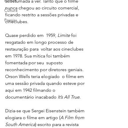
Política
acostumada a ver. Tanto que o filme 
nunca chegou ao circuito comercial,  
Cultura
ficando restrito a sessões privadas e 
Poesia
cineclubes. 
Quase perdido em  1959,
 Limite
 foi 
resgatado em longo processo de 
restauração para  voltar aos cineclubes 
em 1978. Sua mítica foi também 
fomentada por seu  suposto 
reconhecimento por diretores geniais. 
Orson Wells teria elogiado  o filme em 
uma sessão privada quando esteve por 
aqui em 1942 filmando o  
documentário inacabado 
It’s All True
. 
Dizia-se que Sergei Eisenstein também 
elogiara o filme em artigo (
A Film from 
South America
) escrito para a revista 