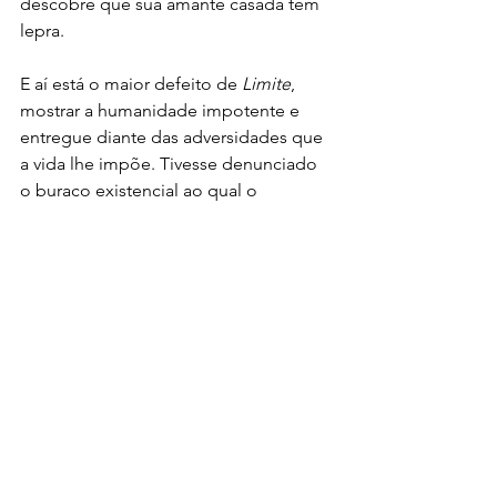
descobre que sua amante casada tem 
lepra. 
E aí está o maior defeito de 
Limite
,  
mostrar a humanidade impotente e 
entregue diante das adversidades que 
a vida lhe impõe. Tivesse denunciado 
o buraco existencial ao qual o  
humanismo tenta empurrar o homem, 
Limite
 mereceria seu título de melhor 
filme nacional. Mas ao somar-se, 
mesmo que inadvertidamente, a 
tentativa de limitar-nos para a fácil 
absorção por uma futura doutrinação, 
o filme de Peixoto sobrevive apenas 
como um dos precursores na 
importação das então novas 
tendências cinematográficas 
europeias. E isso é muito pouco para 