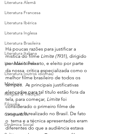
Literatura Alemã
Literatura Francesa
Literatura Ibérica
Literatura Inglesa
Literatura Brasileira
Há poucas razões para justificar a 
Literatura Italiana
mística do filme 
Limite (1
931), dirigido 
por Mário Peixoto, e eleito por parte 
Literatura Nórdica
da nossa  crítica especializada como o 
Literatura (outros idiomas)
melhor filme brasileiro de todos os 
Mitologia
tempos.  As principais justificativas 
elencadas para tal título estão fora da 
Religião & Tradição
tela, para começar, 
Limite 
foi  
Filosofia
considerado o primeiro filme de 
vanguarda realizado no Brasil. De fato 
Cinema & TV
o  tema e a técnica apresentados eram 
Dinâmica Social
diferentes do que a audiência estava  