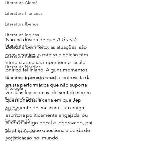
Literatura Alemã
Literatura Francesa
Literatura Ibérica
Literatura Inglesa
Não há dúvida de que 
A Grande 
Literatura Brasileira
Beleza 
é bem feito: as atuações  são 
convincentes, o roteiro e edição têm 
Literatura Italiana
ritmo e as cenas imprimem o  estilo 
Literatura Nórdica
onírico felliniano. Alguns momentos 
são impagáveis, como a  entrevista da 
Literatura (outros idiomas)
artista performática que não suporta 
Mitologia
ver suas frases ocas  de sentido serem 
Religião & Tradição
questionadas, a cena em que Jep 
cruelmente desmascara  sua amiga 
Filosofia
escritora politicamente engajada, ou 
Cinema & TV
ainda o amigo boçal e  depravado, pai 
da stripper, que questiona a perda de 
Dinâmica Social
sofisticação no  mundo. 