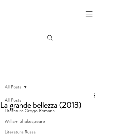
Post
All Posts
All Posts
La grande bellezza (2013)
Literatura Grego-Romana
William Shakespeare
Literatura Russa