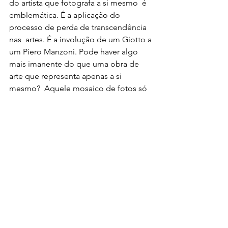
do artista que fotografa a si mesmo  é 
emblemática. É a aplicação do 
processo de perda de transcendência 
nas  artes. É a involução de um Giotto a 
um Piero Manzoni. Pode haver algo  
mais imanente do que uma obra de 
arte que representa apenas a si 
mesmo?  Aquele mosaico de fotos só 
perde para a 
Merda d’Artista
. 
Jep  ainda vislumbra que há algo de 
errado nisto – se refugia nas estátuas  
dos palácios de Roma diante do horror 
da menina pintora – mas não faz o  
paralelo com a vida. A areté do 
homem, aquilo que melhor nos 
representa,  é a consciência e a 
capacidade de expandir seus 
horizontes, o potencial  de transcender 