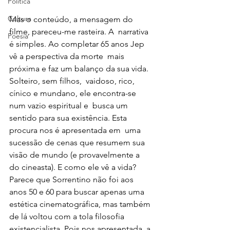
Política
Cultura
Mas o conteúdo, a mensagem do 
filme, pareceu-me rasteira. A  narrativa 
Poesia
é simples. Ao completar 65 anos Jep 
vê a perspectiva da morte  mais 
próxima e faz um balanço da sua vida. 
Solteiro, sem filhos,  vaidoso, rico, 
cínico e mundano, ele encontra-se 
num vazio espiritual e  busca um 
sentido para sua existência. Esta 
procura nos é apresentada em  uma 
sucessão de cenas que resumem sua 
visão de mundo (e provavelmente a  
do cineasta). E como ele vê a vida? 
Parece que Sorrentino não foi aos  
anos 50 e 60 para buscar apenas uma 
estética cinematográfica, mas também  
de lá voltou com a tola filosofia 
existencialista. Pois nos apresentada  a 