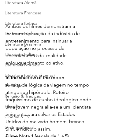
Literatura Alemã
Literatura Francesa
Literatura Ibérica
Ambos os filmes demonstram a 
instrumentalização da indústria de  
Literatura Inglesa
entretenimento para insinuar a 
Literatura Brasileira
população no processo de 
Literatura Italiana
descolamento da  realidade – 
enlouquecimento coletivo.
Literatura Nórdica
Literatura (outros idiomas)
In the shadow of the moon
A  falta de lógica da viagem no tempo 
Mitologia
atinge sua hipérbole. Roteiro  
Religião & Tradição
fraquíssimo de cunho ideológico onde 
Filosofia
uma jovem negra alia-se a um  cientista 
imigrante para salvar os Estados 
Cinema & TV
Unidos do malvado homem  branco. 
Dinâmica Social
Sim, é ridículo assim.
Filme Nota 1 (escala de 1 a 5)