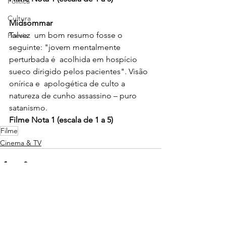
Política
Cultura
Midsommar
Talvez  um bom resumo fosse o 
Poesia
seguinte: "jovem mentalmente 
perturbada é  acolhida em hospício 
sueco dirigido pelos pacientes". Visão 
onírica e  apologética de culto a 
natureza de cunho assassino – puro 
satanismo.
Filme Nota 1 (escala de 1 a 5)
Filme
Cinema & TV
Ver tudo
Posts recentes