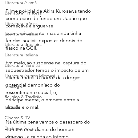
Literatura Alemã
Filme policial de Akira Kurosawa tendo 
Literatura Francesa
como pano de fundo um  Japão que 
Literatura Ibérica
começava a erguer-se 
economicamente, mas ainda tinha 
Literatura Inglesa
feridas  sociais expostas depois do 
Literatura Brasileira
fiasco na GGII. 
Literatura Italiana
Em meio ao suspense na  captura do 
Literatura Nórdica
sequestrador temos o impacto de um 
Literatura (outros idiomas)
dilema moral, o horror das drogas,  
potencial demoníaco do 
Mitologia
ressentimento social, e, 
Religião & Tradição
principalmente, o embate entre a 
virtude e o mal. 
Filosofia
Cinema & TV
Na última cena vemos o desespero do 
Dinâmica Social
homem mau diante do homem 
virtuoso - a queda ao Inferno.