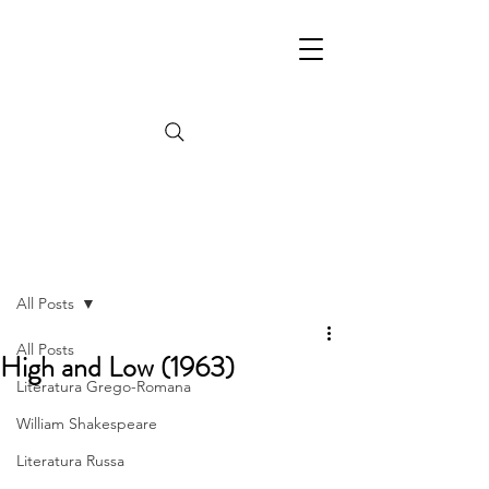
Post
All Posts
All Posts
High and Low (1963)
Literatura Grego-Romana
William Shakespeare
Literatura Russa