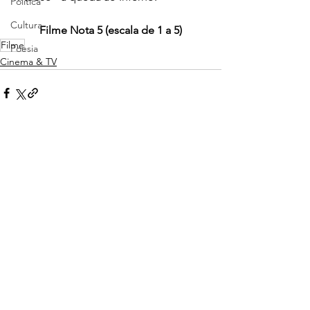
Política
Cultura
Filme Nota 5 (escala de 1 a 5)
Filme
Poesia
Cinema & TV
Ver tudo
Posts recentes