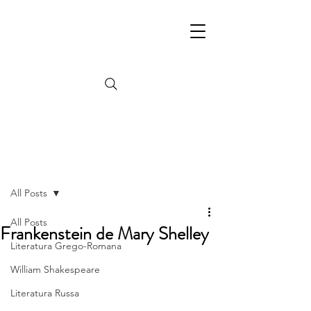
Post
All Posts
All Posts
Frankenstein de Mary Shelley
Literatura Grego-Romana
William Shakespeare
Literatura Russa