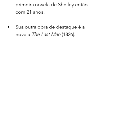
primeira novela de Shelley então 
com 21 anos. 
Sua outra obra de destaque é a 
novela 
The Last Man
 (1826).
Por seu aspecto sobrenatural e 
aterrorizante, 
Frankenstein
 é 
classificada como uma novela 
gótica apesar do movimento 
literário gótico estar no seu 
período final quando a obra foi 
escrita.
Os pais da autora tentaram levar a 
Revolução Francesa para a 
Inglaterra até que os anos de 
Terror demonstraram o equivoco 
da empreitada. O Terror foi uma 