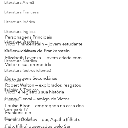
Literatura Alemã
Literatura Francesa
Literatura Ibérica
Literatura Inglesa
Personagens Principais
Literatura Brasileira
Victor Frankenstein – jovem estudante 
O Ser – criatura de Frankenstein
Literatura Italiana
Elizabeth Lavenza – jovem criada com 
Literatura Nórdica
Victor e sua prometida
Literatura (outros idiomas)
Personagens Secundárias
Mitologia
Robert Walton – explorador, resgatou 
Religião & Tradição
Victor e registrou sua história
Henry Clerval – amigo de Victor
Filosofia
Louise Biron – empregada na casa dos 
Cinema & TV
Frankenstein
Dinâmica Social
Família Delacey – pai, Agatha (filha) e 
Felix (filho) observados pelo Ser