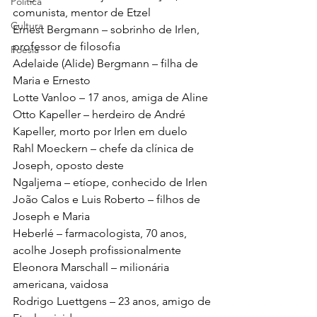
Política
comunista, mentor de Etzel
Cultura
Ernest Bergmann – sobrinho de Irlen, 
professor de filosofia
Poesia
Adelaide (Alide) Bergmann – filha de 
Maria e Ernesto
Lotte Vanloo – 17 anos, amiga de Aline
Otto Kapeller – herdeiro de André 
Kapeller, morto por Irlen em duelo
Rahl Moeckern – chefe da clínica de 
Joseph, oposto deste
Ngaljema – etíope, conhecido de Irlen
João Calos e Luis Roberto – filhos de 
Joseph e Maria
Heberlé – farmacologista, 70 anos, 
acolhe Joseph profissionalmente
Eleonora Marschall – milionária 
americana, vaidosa
Rodrigo Luettgens – 23 anos, amigo de 