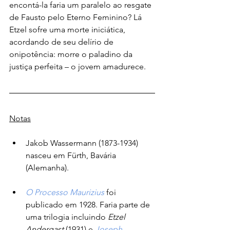
encontá-la faria um paralelo ao resgate 
de Fausto pelo Eterno Feminino? Lá 
Etzel sofre uma morte iniciática, 
acordando de seu delírio de 
onipotência: morre o paladino da 
justiça perfeita – o jovem amadurece.
Notas
Jakob Wassermann (1873-1934) 
nasceu em Fürth, Bavária 
(Alemanha).
O Processo Maurizius
 foi 
publicado em 1928. Faria parte de 
uma trilogia incluindo 
Etzel 
Andergast 
(1931) e 
Joseph 