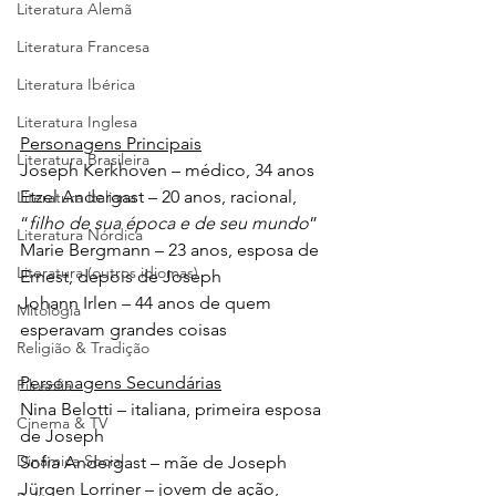
Literatura Alemã
Literatura Francesa
Literatura Ibérica
Literatura Inglesa
Personagens Principais
Literatura Brasileira
Joseph Kerkhoven – médico, 34 anos
Etzel Andergast – 20 anos, racional, 
Literatura Italiana
“
filho de sua época e de seu mundo
”
Literatura Nórdica
Marie Bergmann – 23 anos, esposa de 
Literatura (outros idiomas)
Ernest, depois de Joseph
Johann Irlen – 44 anos de quem 
Mitologia
esperavam grandes coisas
Religião & Tradição
Personagens Secundárias
Filosofia
Nina Belotti – italiana, primeira esposa 
Cinema & TV
de Joseph
Dinâmica Social
Sofia Andergast – mãe de Joseph
Jürgen Lorriner – jovem de ação, 