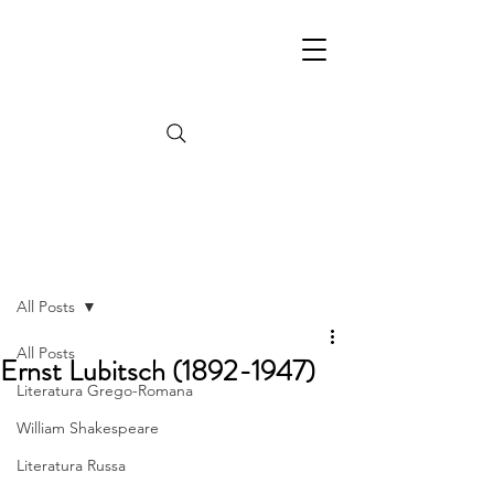
Post
All Posts
All Posts
Ernst Lubitsch (1892-1947)
Literatura Grego-Romana
William Shakespeare
Literatura Russa