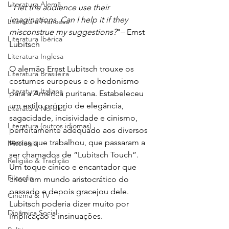
Literatura Alemã
"
I let the audience use their 
imaginations. Can I help it if they 
Literatura Francesa
misconstrue my suggestions?
"– Ernst 
Literatura Ibérica
Lubitsch
Literatura Inglesa
O alemão Ernst Lubitsch trouxe os 
Literatura Brasileira
costumes europeus e o hedonismo 
Literatura Italiana
para a América puritana. Estabeleceu 
um estilo próprio de elegância, 
Literatura Nórdica
sagacidade, incisividade e cinismo, 
Literatura (outros idiomas)
perfeitamente adequado aos diversos 
temas que trabalhou, que passaram a 
Mitologia
ser chamados de “Lubitsch Touch”. 
Religião & Tradição
Um toque cínico e encantador que 
Filosofia
criou um mundo aristocrático do 
passado e depois gracejou dele. 
Cinema & TV
Lubitsch poderia dizer muito por 
Dinâmica Social
implicação e insinuações.