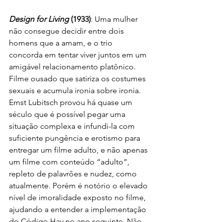
Design for Living 
(1933)
: Uma mulher 
não consegue decidir entre dois 
homens que a amam, e o trio 
concorda em tentar viver juntos em um 
amigável relacionamento platônico. 
Filme ousado que satiriza os costumes 
sexuais e acumula ironia sobre ironia. 
Ernst Lubitsch provou há quase um 
século que é possível pegar uma 
situação complexa e infundi-la com 
suficiente pungência e erotismo para 
entregar um filme adulto, e não apenas 
um filme com conteúdo “adulto”, 
repleto de palavrões e nudez, como 
atualmente. Porém é notório o elevado 
nível de imoralidade exposto no filme, 
ajudando a entender a implementação 
do Código Hay no ano seguinte. Não 