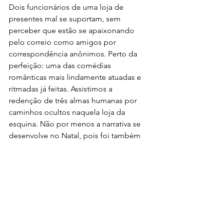
Dois funcionários de uma loja de 
presentes mal se suportam, sem 
perceber que estão se apaixonando 
pelo correio como amigos por 
correspondência anônimos. Perto da 
perfeição: uma das comédias 
românticas mais lindamente atuadas e 
ritmadas já feitas. Assistimos a 
redenção de três almas humanas por 
caminhos ocultos naquela loja da 
esquina. Não por menos a narrativa se 
desenvolve no Natal, pois foi também 
por caminhos recônditos que Deus 
enviou seu Filho para habitar entre nós, 
e ele veio, não em glória e vestido 
com a púrpura de um rei, mas “
silently, 
how silently
”, como diz a canção. 
Lembremo-nos disso de vez em 
quando, quando estivermos lidando 