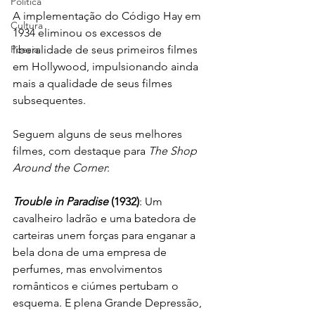
Política
A implementação do Código Hay em 
Cultura
1934 eliminou os excessos de 
liberalidade de seus primeiros filmes 
Poesia
em Hollywood, impulsionando ainda 
mais a qualidade de seus filmes 
subsequentes.
Seguem alguns de seus melhores 
filmes, com destaque para 
The Shop 
Around the Corner
:
Trouble in Paradise
 (1932)
: Um 
cavalheiro ladrão e uma batedora de 
carteiras unem forças para enganar a 
bela dona de uma empresa de 
perfumes, mas envolvimentos 
românticos e ciúmes pertubam o 
esquema. E plena Grande Depressão, 