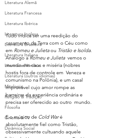
Literatura Alemã
Literatura Francesa
Literatura Ibérica
Literatura Inglesa
Tudo indica ser uma reedição do 
casamento da Terra com o Céu como 
Literatura Brasileira
em 
Romeu e Julieta
 ou 
Tristão e Isolda
. 
Literatura Italiana
Análogo a 
Romeu e Julieta
  vemos o 
mundo em caos e miséria (nobres 
Literatura Nórdica
hostis fora de controle em  Veneza e 
Literatura (outros idiomas)
comunismo na Polônia), e um casal 
Mitologia
improvável cujo amor rompe as  
barreiras da experiência ordinária e 
Religião & Tradição
precisa ser oferecido ao outro  mundo. 
Filosofia
E o músico de 
Cold War
 é 
Cinema & TV
absolutamente fiel como Tristão, 
Dinâmica Social
obsessivamente cultuando aquele 