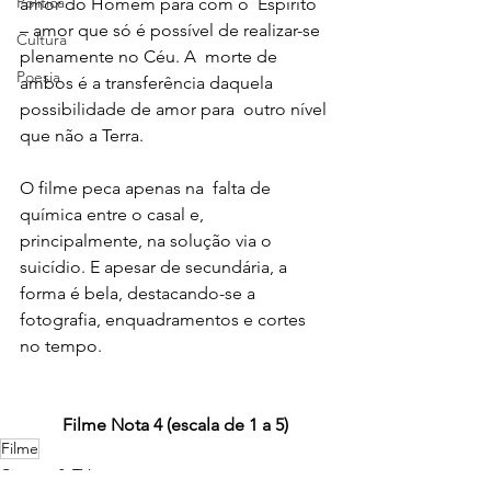
Política
amor do Homem para com o  Espírito 
– amor que só é possível de realizar-se 
Cultura
plenamente no Céu. A  morte de 
Poesia
ambos é a transferência daquela 
possibilidade de amor para  outro nível 
que não a Terra. 
O filme peca apenas na  falta de 
química entre o casal e, 
principalmente, na solução via o 
suicídio. E apesar de secundária, a 
forma é bela, destacando-se a 
fotografia, enquadramentos e cortes 
no tempo.
Filme Nota 4 (escala de 1 a 5)
Filme
Cinema & TV