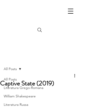
Post
All Posts
All Posts
Captive State (2019)
Literatura Grego-Romana
William Shakespeare
Literatura Russa