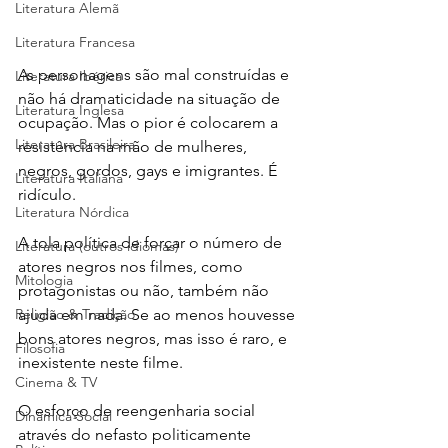
Literatura Alemã
Literatura Francesa
As personagens são mal construídas e 
Literatura Ibérica
não há dramaticidade na situação de 
Literatura Inglesa
ocupação. Mas o pior é colocarem a 
Literatura Brasileira
resistência na mão de mulheres, 
negros, gordos, gays e imigrantes. É 
Literatura Italiana
ridículo.
Literatura Nórdica
A tola política de forçar o número de 
Literatura (outros idiomas)
atores negros nos filmes, como 
Mitologia
protagonistas ou não, também não 
ajuda em nada. Se ao menos houvesse 
Religião & Tradição
bons atores negros, mas isso é raro, e 
Filosofia
inexistente neste filme.
Cinema & TV
O esforço de reengenharia social 
Dinâmica Social
através do nefasto politicamente 