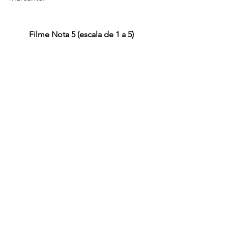
Filme Nota 5 (escala de 1 a 5)
PS: As versões 
Redux 
e 
Final Cut
apenas adicionam cenas dispensáveis, 
com ênfase em propaganda política, 
prejudicado sensivelmente a 
experiência original.
Filme
Cinema & TV