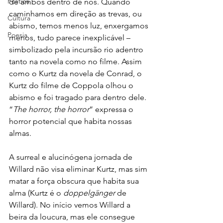
Política
de ambos dentro de nós. Quando 
caminhamos em direção as trevas, ou 
Cultura
abismo, temos menos luz, enxergamos 
Poesia
menos, tudo parece inexplicável – 
simbolizado pela incursão rio adentro 
tanto na novela como no filme. Assim 
como o Kurtz da novela de Conrad, o 
Kurtz do filme de Coppola olhou o 
abismo e foi tragado para dentro dele. 
“
The horror, the horror
” expressa o 
horror potencial que habita nossas 
almas.
A surreal e alucinógena jornada de 
Willard não visa eliminar Kurtz, mas sim 
matar a força obscura que habita sua 
alma (Kurtz é o 
doppelgänger
 de 
Willard). No início vemos Willard a 
beira da loucura, mas ele consegue 