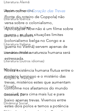
Literatura Alemã
Literatura Francesa
Assim como 
O Coração das Trevas
(fonte do roteiro de Coppola) não 
Literatura Ibérica
versa sobre o colonialismo, 
Literatura Inglesa
Apocalypse Now 
não é um filme sobre 
guerra – as duas situações limites 
Literatura Brasileira
(colonialismo belga no Congo e a 
Literatura Italiana
guerra no Vietnã) servem apenas de 
cenário onde a natureza humana será 
Literatura Nórdica
estressada. 
Literatura (outros idiomas)
Mitologia
Nossa existência humana flutua entre o 
mistério luminoso e o mistério das 
Religião & Tradição
trevas, mistérios estes que aumentam 
Filosofia
conforme nos afastamos do mundo 
sensível: para cima mais luz e para 
Cinema & TV
baixo apenas trevas. Vivemos entre 
Dinâmica Social
estes dois polos e temos a potência 