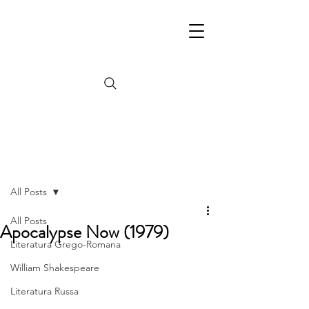
Post
All Posts
All Posts
Apocalypse Now (1979)
Literatura Grego-Romana
William Shakespeare
Literatura Russa