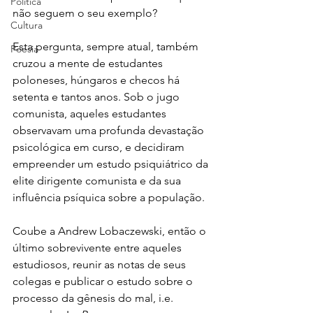
Política
não seguem o seu exemplo? 
Cultura
Esta pergunta, sempre atual, também 
Poesia
cruzou a mente de estudantes 
poloneses, húngaros e checos há 
setenta e tantos anos. Sob o jugo 
comunista, aqueles estudantes 
observavam uma profunda devastação 
psicológica em curso, e decidiram 
empreender um estudo psiquiátrico da 
elite dirigente comunista e da sua 
influência psíquica sobre a população. 
Coube a Andrew Lobaczewski, então o 
último sobrevivente entre aqueles 
estudiosos, reunir as notas de seus 
colegas e publicar o estudo sobre o 
processo da gênesis do mal, i.e. 