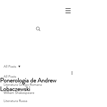
Post
All Posts
All Posts
Ponerologia de Andrew
Literatura Grego-Romana
Lobaczewski
William Shakespeare
Literatura Russa