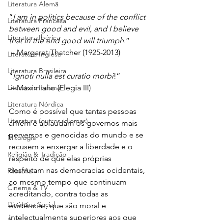
Literatura Alemã
“
I am in politics because of the conflict 
Literatura Francesa
between good and evil, and I believe 
Literatura Ibérica
that in the end good will triumph.
”
 – Margaret Thatcher (1925-2013)
Literatura Inglesa
Literatura Brasileira
“
Ignoti nulla est curatio morbi
!” 
Literatura Italiana
 – Maximiano (Elegia III)
Literatura Nórdica
Como é possível que tantas pessoas 
Literatura (outros idiomas)
amem e aplaudam os governos mais 
perversos e genocidas do mundo e se 
Mitologia
recusem a enxergar a liberdade e o 
Religião & Tradição
respeito de que elas próprias 
desfrutam nas democracias ocidentais, 
Filosofia
ao mesmo tempo que continuam 
Cinema & TV
acreditando, contra todas as 
Dinâmica Social
evidências, que são moral e 
intelectualmente superiores aos que 