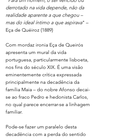
"
Para um homem, o ser vencido ou 
derrotado na vida depende, não da 
realidade aparente a que chegou – 
mas do ideal íntimo a que aspirava
" – 
Eça de Quéiroz (1889)
Com mordaz ironia Eça de Queirós 
apresenta um mural da vida 
portuguesa, particularmente lisboeta, 
nos fins do século XIX. É uma visão 
eminentemente crítica expressada 
principalmente na decadência da 
família Maia – do nobre Afonso decai-
se ao fraco Pedro e hedonista Carlos, 
no qual parece encerrar-se a linhagem 
familiar.
Pode-se fazer um paralelo desta 
decadência com a perda do sentido 