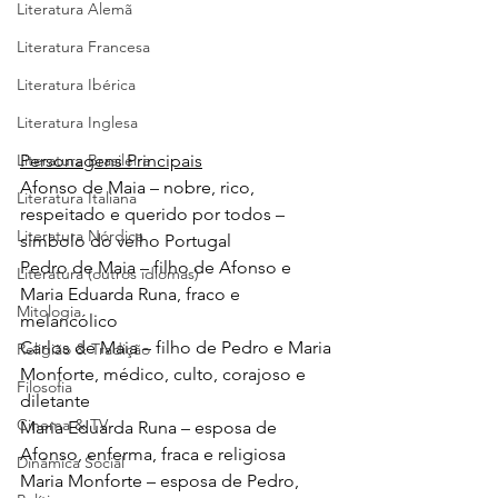
Literatura Alemã
Literatura Francesa
Literatura Ibérica
Literatura Inglesa
Literatura Brasileira
Personagens Principais
Afonso de Maia – nobre, rico, 
Literatura Italiana
respeitado e querido por todos – 
Literatura Nórdica
símbolo do velho Portugal 
Pedro de Maia – filho de Afonso e 
Literatura (outros idiomas)
Maria Eduarda Runa, fraco e 
Mitologia
melancólico 
Carlos de Maia – filho de Pedro e Maria 
Religião & Tradição
Monforte, médico, culto, corajoso e 
Filosofia
diletante
Cinema & TV
Maria Eduarda Runa – esposa de 
Afonso, enferma, fraca e religiosa
Dinâmica Social
Maria Monforte – esposa de Pedro, 