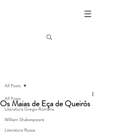
Post
All Posts
All Posts
Os Maias de Eça de Queirós
Literatura Grego-Romana
William Shakespeare
Literatura Russa