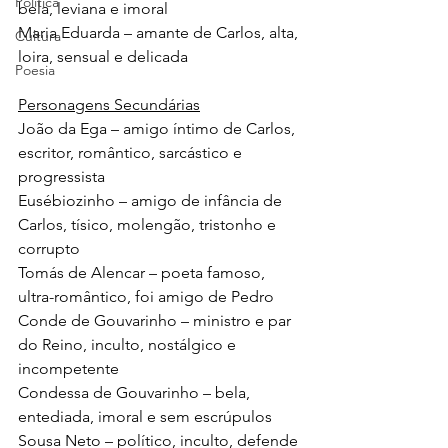
Política
bela, leviana e imoral
Maria Eduarda – amante de Carlos, alta, 
Cultura
loira, sensual e delicada
Poesia
Personagens Secundárias
João da Ega – amigo íntimo de Carlos, 
escritor, romântico, sarcástico e 
progressista
Eusébiozinho – amigo de infância de 
Carlos, tísico, molengão, tristonho e 
corrupto 
Tomás de Alencar – poeta famoso, 
ultra-romântico, foi amigo de Pedro 
Conde de Gouvarinho – ministro e par 
do Reino, inculto, nostálgico e 
incompetente 
Condessa de Gouvarinho – bela, 
entediada, imoral e sem escrúpulos
Sousa Neto – político, inculto, defende 