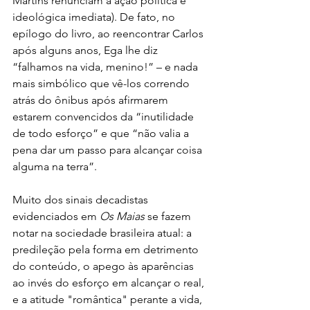
Martins renunciam à ação política e 
ideológica imediata). De fato, no 
epílogo do livro, ao reencontrar Carlos 
após alguns anos, Ega lhe diz 
“falhamos na vida, menino!” – e nada 
mais simbólico que vê-los correndo 
atrás do ônibus após afirmarem 
estarem convencidos da “inutilidade 
de todo esforço” e que “não valia a 
pena dar um passo para alcançar coisa 
alguma na terra”.
Muito dos sinais decadistas 
evidenciados em 
Os Maias
 se fazem 
notar na sociedade brasileira atual: a 
predileção pela forma em detrimento 
do conteúdo, o apego às aparências 
ao invés do esforço em alcançar o real, 
e a atitude "romântica" perante a vida, 