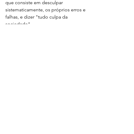
que consiste em desculpar 
sistematicamente, os próprios erros e 
falhas, e dizer "tudo culpa da 
sociedade".
Notas
Eça de Queirós (1845-1900) nasceu 
em Póvoa de Varzim, Portugal.
Os Maias
 é publicado em 1888. A 
narrativa começa em 1875, há 
flasbacks 
e um avanço de dez 
anos.
Também se destacam em sua obra 
os romances 
O Crime do Padre 
Amaro
 (1876) e 
O Primo Basílio
(1878).
Ega usava "um vidro entalado no 