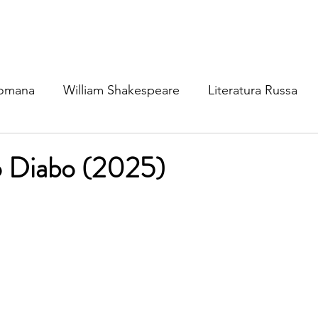
Romana
William Shakespeare
Literatura Russa
ratura Ibérica
Literatura Inglesa
Literatura Brasil
o Diabo (2025)
atura Nórdica
Literatura (outros idiomas)
Mitolog
osofia
Cinema & TV
Dinâmica Social
Política