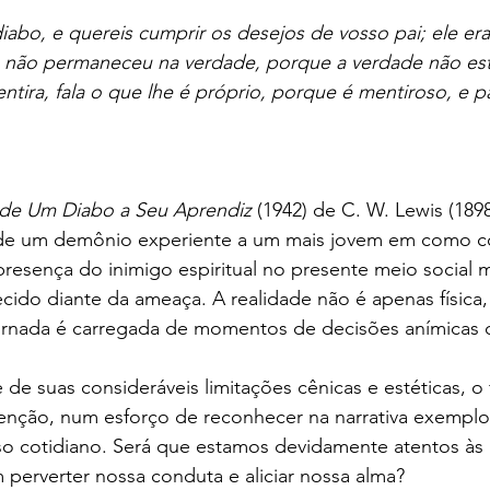
diabo, e quereis cumprir os desejos de vosso pai; ele er
e não permaneceu na verdade, porque a verdade não est
tira, fala o que lhe é próprio, porque é mentiroso, e pa
 de Um Diabo a Seu Aprendiz
 (1942) de C. W. Lewis (1898
 de um demônio experiente a um mais jovem em como 
presença do inimigo espiritual no presente meio social ma
cido diante da ameaça. A realidade não é apenas físic
 jornada é carregada de momentos de decisões anímicas c
e suas consideráveis limitações cênicas e estéticas, o 
tenção, num esforço de reconhecer na narrativa exemplo
o cotidiano. Será que estamos devidamente atentos às 
 perverter nossa conduta e aliciar nossa alma?