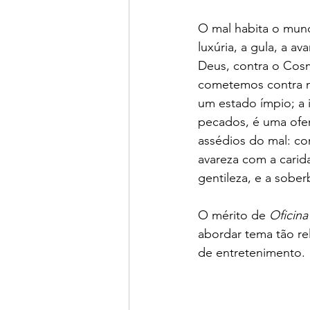
O mal habita o mun
luxúria, a gula, a av
Deus, contra o Cosmo
cometemos contra nó
um estado ímpio; a i
pecados, é uma ofe
assédios do mal: co
avareza com a carida
gentileza, e a sobe
O mérito de 
Oficin
abordar tema tão re
de entretenimento.