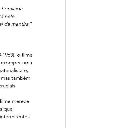
a homicida 
á nele. 
i da mentira.
” 
-1963), o filme 
corromper uma 
terialista e, 
a, mas também 
ruciais.
filme merece 
s que 
intermitentes 