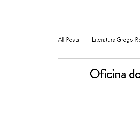
All Posts
Literatura Grego-
Literatura Francesa
Lite
Oficina d
Literatura Italiana
Liter
Religião & Tradição
Fil
Poesia