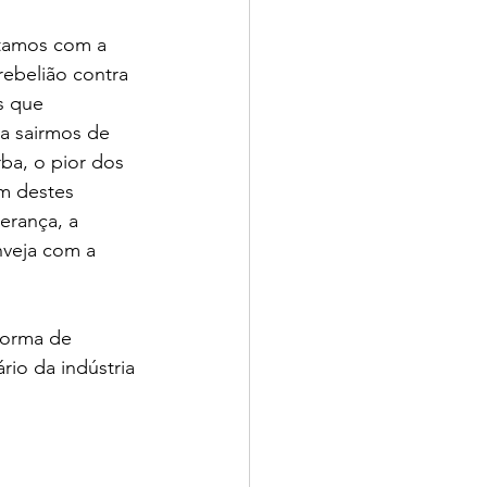
tamos com a 
 rebelião contra 
s que 
a sairmos de 
ba, o pior dos 
m destes 
erança, a 
nveja com a 
forma de 
io da indústria 