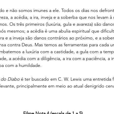
do e não somos imunes a ele. Todos os dias nos defron
areza, a acédia, a ira, inveja e a soberba que nos levam à
s. Os três primeiros (luxúria, gula e avareza) são dano
s mesmos; a acédia é uma abulia espiritual que dificult
ra e a inveja são danos contrários ao próximo, e a sober
nsa contra Deus. Mas temos as ferramentas para cada u
mbatemos a luxúria com a castidade, a gula com a temp
de, a acédia com a diligência, a ira com a paciência, a i
rba com a humildade.
a do Diabo
 é ter buscado em C. W. Lewis uma entretida 
levante, principalmente em meio ao atual denigrido cenár
Filme Nota 4 (escala de 1 a 5)