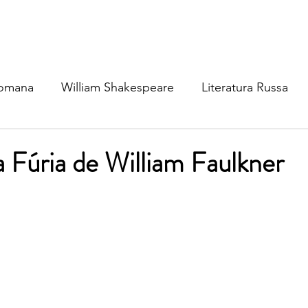
Romana
William Shakespeare
Literatura Russa
ratura Ibérica
Literatura Inglesa
Literatura Brasil
 Fúria de William Faulkner
atura Nórdica
Literatura (outros idiomas)
Mitolog
osofia
Cinema & TV
Dinâmica Social
Política