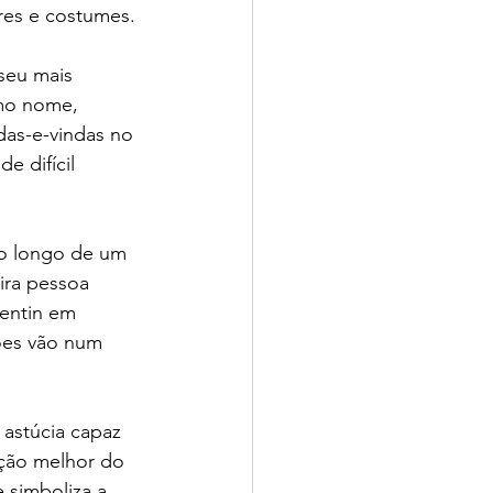
ores e costumes.
seu mais 
mo nome, 
das-e-vindas no 
e difícil 
ao longo de um 
ira pessoa 
entin em 
ções vão num 
astúcia capaz 
ção melhor do 
 simboliza a 