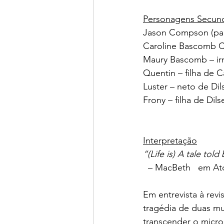
Personagens Secund
Jason Compson (pai) 
Caroline Bascomb Co
Maury Bascomb – irm
Quentin – filha de 
Luster – neto de Dil
Frony – filha de Dil
Interpretação
“(Life is) A tale told
  – MacBeth   em At
Em entrevista à revis
tragédia de duas mul
transcender o microc