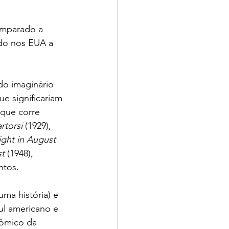
comparado a 
do nos EUA a 
o imaginário 
e significariam 
 que corre 
rtorsi
 (1929), 
ight in August 
t 
(1948), 
ntos.
ma história) e 
l americano e 
ômico da 