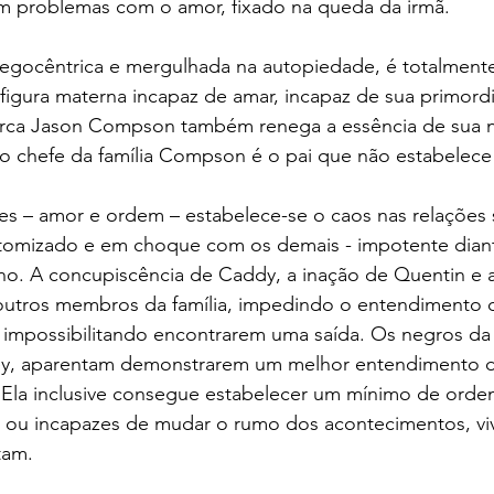
 problemas com o amor, fixado na queda da irmã.
egocêntrica e mergulhada na autopiedade, é totalmente
 figura materna incapaz de amar, incapaz de sua primordi
arca Jason Compson também renega a essência de sua n
, o chefe da família Compson é o pai que não estabelec
res – amor e ordem – estabelece-se o caos nas relações 
omizado e em choque com os demais - impotente dian
no. A concupiscência de Caddy, a inação de Quentin e a 
outros membros da família, impedindo o entendimento d
impossibilitando encontrarem uma saída. Os negros da n
sey, aparentam demonstrarem um melhor entendimento 
. Ela inclusive consegue estabelecer um mínimo de orde
 ou incapazes de mudar o rumo dos acontecimentos, vi
tam. 