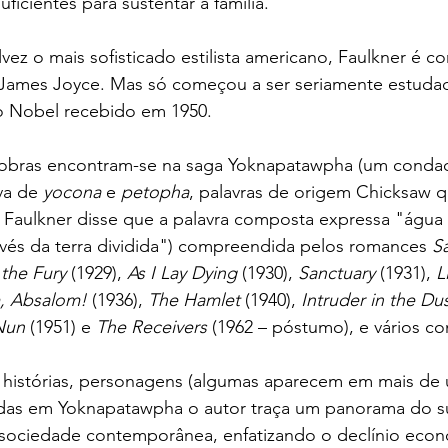
uficientes para sustentar a família.
vez o mais sofisticado estilista americano, Faulkner é 
James Joyce. Mas só começou a ser seriamente estuda
io Nobel recebido em 1950.
s obras encontram-se na saga Yoknapatawpha (um condad
va de 
yocona
 e 
petopha
, palavras de origem Chicksaw qu
 – Faulkner disse que a palavra composta expressa "água
vés da terra dividida") compreendida pelos romances 
Sa
the Fury
 (1929), 
As I Lay Dying
 (1930), 
Sanctuary
 (1931), 
L
, Absalom! 
(1936), 
The Hamlet 
(1940), 
Intruder in the Dus
Nun
 (1951) e 
The Receivers 
(1962 – póstumo), e vários co
histórias, personagens (algumas aparecem em mais de u
adas em Yoknapatawpha o autor traça um panorama do su
 sociedade contemporânea, enfatizando o declínio econ