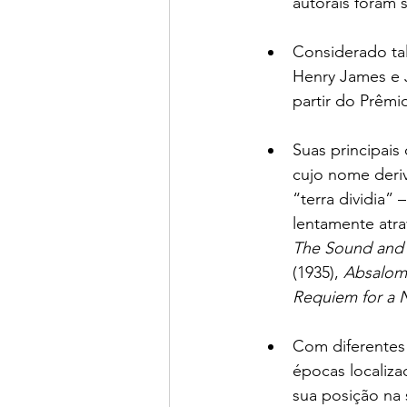
autorais foram s
Considerado tal
Henry James e 
partir do Prêm
Suas principai
cujo nome deri
“terra dividia”
lentamente atra
The Sound and 
(1935), 
Absalom
Requiem for a 
Com diferentes 
épocas localiz
sua posição na