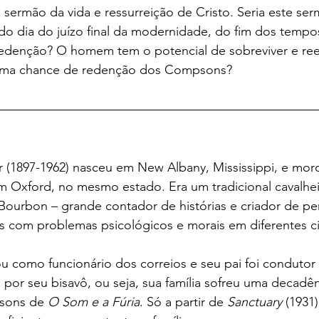
 sermão da vida e ressurreição de Cristo. Seria este ser
o dia do juízo final da modernidade, do fim dos tempo
edenção? O homem tem o potencial de sobreviver e reer
 uma chance de redenção dos Compsons?
r (1897-1962) nasceu em New Albany, Mississippi, e mor
m Oxford, no mesmo estado. Era um tradicional cavalheir
Bourbon – grande contador de histórias e criador de p
s com problemas psicológicos e morais em diferentes ci
ou como funcionário dos correios e seu pai foi condutor
 por seu bisavô, ou seja, sua família sofreu uma decadên
ons de 
O Som e a Fúria
. Só a partir de 
Sanctuary 
(1931)