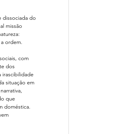
 dissociada do 
al missão 
atureza: 
e a ordem.
sociais, com 
te dos 
irascibilidade 
a situação em 
arrativa, 
do que 
m doméstica. 
vem 