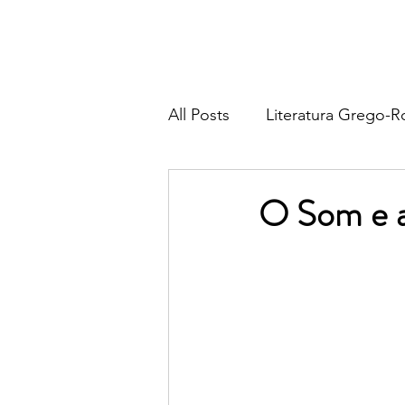
All Posts
Literatura Grego-
Literatura Francesa
Lite
O Som e a
Literatura Italiana
Liter
Religião & Tradição
Fil
Poesia