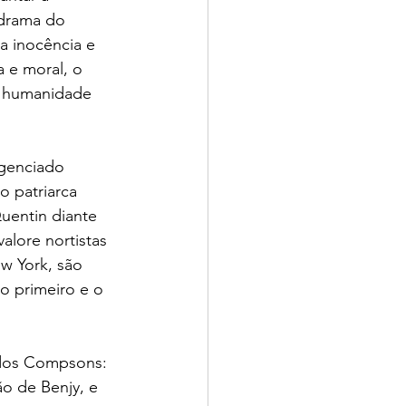
 drama do 
 inocência e 
e moral, o 
a humanidade 
genciado 
o patriarca 
uentin diante 
lore nortistas 
w York, são 
o primeiro e o 
 dos Compsons: 
o de Benjy, e 