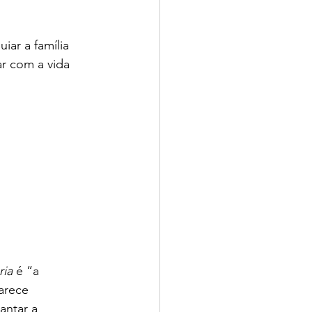
iar a família
r com a vida
ria
 é “a 
arece 
antar a 