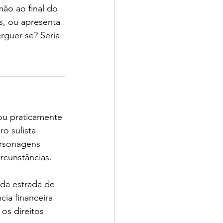
mão ao final do 
s, ou apresenta 
guer-se? Seria 
ou praticamente 
o sulista 
ersonagens 
rcunstâncias.
 da estrada de 
cia financeira 
 os direitos 