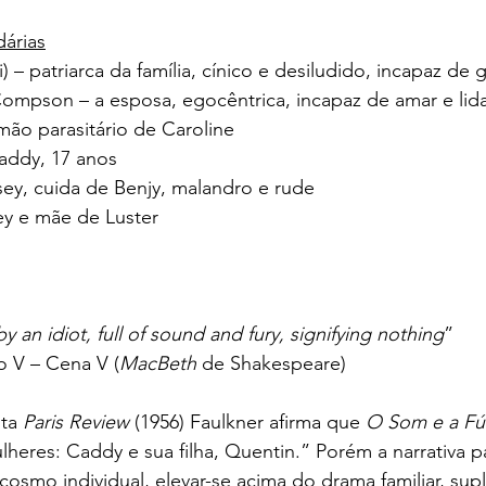
árias
– patriarca da família, cínico e desiludido, incapaz de gu
mpson – a esposa, egocêntrica, incapaz de amar e lida
ão parasitário de Caroline
Caddy, 17 anos
sey, cuida de Benjy, malandro e rude
sey e mãe de Luster
 by an idiot, full of sound and fury, signifying nothing
”
o V – Cena V (
MacBeth
 de Shakespeare)
ta 
Paris Review
 (1956) Faulkner afirma que 
O Som e a Fú
heres: Caddy e sua filha, Quentin.” Porém a narrativa p
osmo individual, elevar-se acima do drama familiar, supl