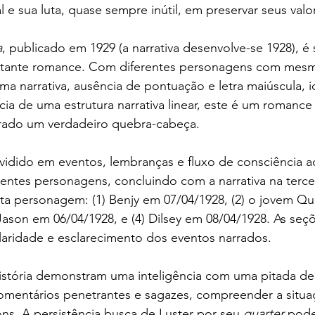
al e sua luta, quase sempre inútil, em preservar seus val
a
, publicado em 1929 (a narrativa desenvolve-se 1928), é 
rtante romance. Com diferentes personagens com mes
rma narrativa, ausência de pontuação e letra maiúscula, i
ia de uma estrutura narrativa linear, este é um romance d
erado um verdadeiro quebra-cabeça.
vidido em eventos, lembranças e fluxo de consciência 
erentes personagens, concluindo com a narrativa na terce
ta personagem: (1) Benjy em 07/04/1928, (2) o jovem Qu
 Jason em 06/04/1928, e (4) Dilsey em 08/04/1928. As se
aridade e esclarecimento dos eventos narrados.
istória demonstram uma inteligência com uma pitada de 
omentários penetrantes e sagazes, compreender a situa
s. A persistência busca de Luster por seu 
quarter
 pode