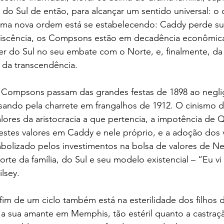
 do Sul de então, para alcançar um sentido universal: o
 nova ordem está se estabelecendo: Caddy perde sua
scência, os Compsons estão em decadência econômica 
r do Sul no seu embate com o Norte, e, finalmente, d
 da transcendência.
Compsons passam das grandes festas de 1898 ao negli
ssando pela charrete em frangalhos de 1912. O cinismo d
lores da aristocracia a que pertencia, a impotência de Q
stes valores em Caddy e nele próprio, e a adoção dos va
imbolizado pelos investimentos na bolsa de valores de Ne
te da família, do Sul e seu modelo existencial – “Eu vi 
ilsey.
fim de um ciclo também está na esterilidade dos filhos
a sua amante em Memphis, tão estéril quanto a castraçã