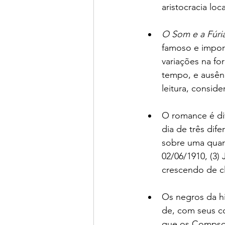
aristocracia loc
O Som e a Fúri
famoso e impo
variações na fo
tempo, e ausênc
leitura, consid
O romance é di
dia de três dif
sobre uma quar
02/06/1910, (3)
crescendo de cl
Os negros da h
de, com seus c
que os Compson