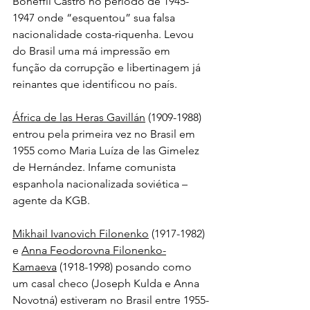
Boneffil Castro no período de 1945-
1947 onde “esquentou” sua falsa 
nacionalidade costa-riquenha. Levou 
do Brasil uma má impressão em 
função da corrupção e libertinagem já 
reinantes que identificou no país.
África de las Heras Gavillán
 (1909-1988) 
entrou pela primeira vez no Brasil em 
1955 como Maria Luíza de las Gimelez 
de Hernández. Infame comunista 
espanhola nacionalizada soviética – 
agente da KGB.
Mikhail Ivanovich Filonenko
 (1917-1982) 
e 
Anna Feodorovna Filonenko-
Kamaeva
 (1918-1998) posando como 
um casal checo (Joseph Kulda e Anna 
Novotná) estiveram no Brasil entre 1955-