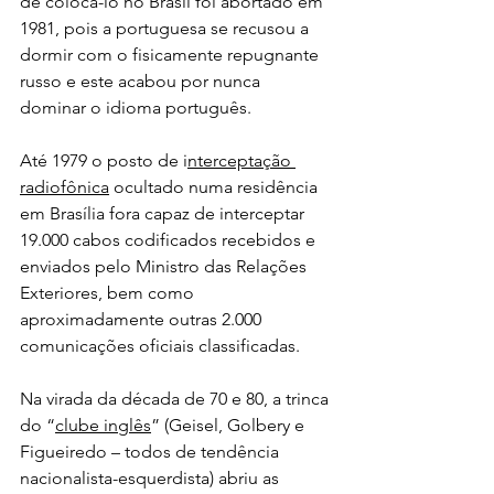
de colocá-lo no Brasil foi abortado em 
1981, pois a portuguesa se recusou a 
dormir com o fisicamente repugnante 
russo e este acabou por nunca 
dominar o idioma português.
Até 1979 o posto de i
nterceptação 
radiofônica
 ocultado numa residência 
em Brasília fora capaz de interceptar 
19.000 cabos codificados recebidos e 
enviados pelo Ministro das Relações 
Exteriores, bem como 
aproximadamente outras 2.000 
comunicações oficiais classificadas.
Na virada da década de 70 e 80, a trinca 
do “
clube inglês
” (Geisel, Golbery e 
Figueiredo – todos de tendência 
nacionalista-esquerdista) abriu as 