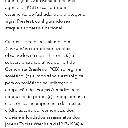
intento (e.g. Olga Benário era uma 
agente da KGB escalada, num 
casamento de fachada, para proteger e 
vigiar Prestes), configurando real 
ataque a soberania nacional.
Outros aspectos ressaltados em 
Camaradas
 corroboram eventos 
observados na nossa história: (a) a 
subserviência idolátrica do Partido 
Comunista Brasileiro (PCB) ao regime 
soviético, (b) a importância estratégica 
para os soviéticos na infiltração e 
cooptação das Forças Armadas para a 
conquista do poder, (c) a megalomania 
e a crônica incompetência de Prestes, 
e (d) a autoria por comunistas dos 
cruéis e infundados assassinatos dos 
jovens Tobias Warchavski (1917-1934) e 