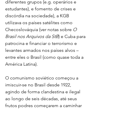
diferentes grupos (e.g. operários e 
estudantes), e fomento de crises e 
discórdia na sociedade), a KGB 
utilizava os países satélites como 
Checoslováquia (ver notas sobre 
O 
Brasil nos Arquivos da StB
) e Cuba para 
patrocina e financiar o terrorismo e 
levantes armados nos países alvos – 
entre eles o Brasil (como quase toda a 
América Latina).
O comunismo soviético começou a 
imiscuir-se no Brasil desde 1922, 
agindo de forma clandestina e ilegal 
ao longo de seis décadas, até seus 
frutos podres começarem a caminhar 
independentemente (i.e. Foro de São 
Paulo). Seus efeitos nefastos serão 
sentidos por muito tempo, e o pior 