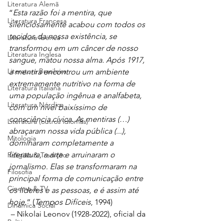
Literatura Alemã
“
Esta razão foi a mentira, que 
Literatura Francesa
silenciosamente acabou com todos os 
tecidos da nossa existência, se 
Literatura Ibérica
transformou em um câncer de nosso 
Literatura Inglesa
sangue, matou nossa alma. Após 1917, 
Literatura Brasileira
a mentira encontrou um ambiente 
extremamente nutritivo na forma de 
Literatura Italiana
uma população ingênua e analfabeta, 
Literatura Nórdica
com um nível baixíssimo de 
consciência cívica. As mentiras (…) 
Literatura (outros idiomas)
abraçaram nossa vida pública (...), 
Mitologia
dominaram completamente a 
literatura, a arte e arruinaram o 
Religião & Tradição
jornalismo. Elas se transformaram na 
Filosofia
principal forma de comunicação entre 
Cinema & TV
os líderes e as pessoas, e é assim até 
hoje.
” (
Tempos Difíceis
, 1994)
Dinâmica Social
 – Nikolai Leonov (1928-2022), oficial da 