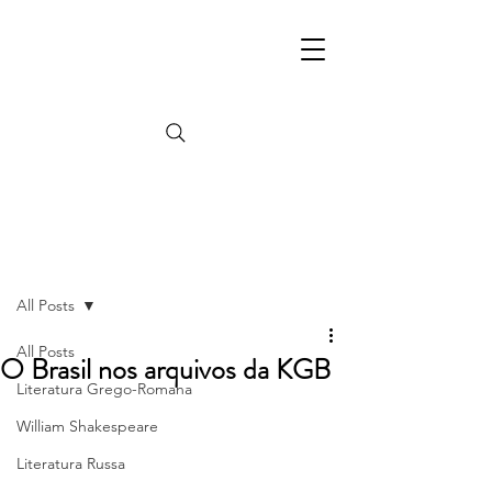
Post
All Posts
All Posts
O Brasil nos arquivos da KGB
Literatura Grego-Romana
William Shakespeare
Literatura Russa