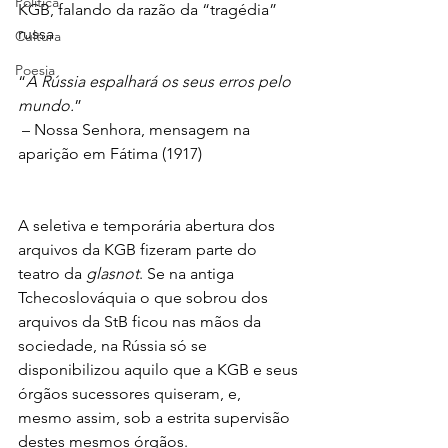
Política
KGB, falando da razão da “tragédia” 
russa
Cultura
Poesia
“
A Rússia espalhará os seus erros pelo 
mundo.
”
 – Nossa Senhora, mensagem na 
aparição em Fátima (1917)
A seletiva e temporária abertura dos 
arquivos da KGB fizeram parte do 
teatro da 
glasnot
. Se na antiga 
Tchecoslováquia o que sobrou dos 
arquivos da StB ficou nas mãos da 
sociedade, na Rússia só se 
disponibilizou aquilo que a KGB e seus 
órgãos sucessores quiseram, e, 
mesmo assim, sob a estrita supervisão 
destes mesmos órgãos.