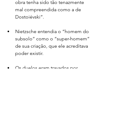
obra tenha sido tão tenazmente 
mal compreendida como a de 
Dostoiévski”.
Nietzsche entendia o “homem do 
subsolo” como o “super-homem” 
de sua criação, que ele acreditava 
poder existir.
Os duelos eram travados por 
pessoas do mesmo nível social. 
Não era aceitável desafiar pessoas 
de nível social maior ou menor.
Dostoiévski valoriza a ideia do 
“humilhado ofendido”, porque 
sabe que a mente revolucionária 
nasce dessa gente – ressentidos 
sociais em busca de poder.