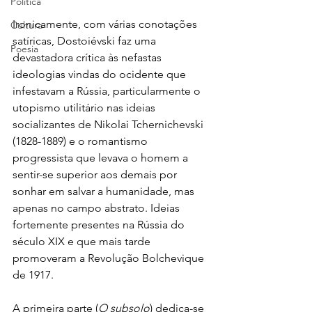
Política
Ironicamente, com várias conotações 
Cultura
satíricas, Dostoiévski faz uma 
Poesia
devastadora crítica às nefastas 
ideologias vindas do ocidente que 
infestavam a Rússia, particularmente o 
utopismo utilitário nas ideias 
socializantes de Nikolai Tchernichevski 
(1828-1889) e o romantismo 
progressista que levava o homem a 
sentir-se superior aos demais por 
sonhar em salvar a humanidade, mas 
apenas no campo abstrato. Ideias 
fortemente presentes na Rússia do 
século XIX e que mais tarde 
promoveram a Revolução Bolchevique 
de 1917.
A primeira parte (
O subsolo
) dedica-se 