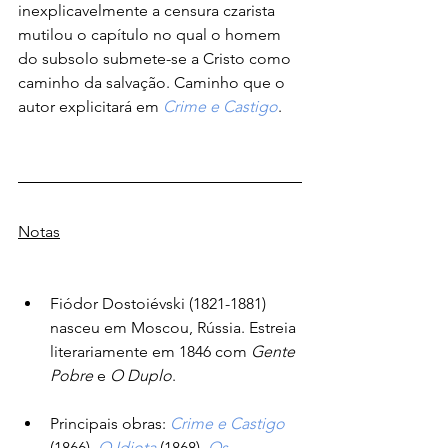
inexplicavelmente a censura czarista 
mutilou o capítulo no qual o homem 
do subsolo submete-se a Cristo como 
caminho da salvação. Caminho que o 
autor explicitará em 
Crime e Castigo
.
Notas
Fiódor Dostoiévski (1821-1881) 
nasceu em Moscou, Rússia. Estreia 
literariamente em 1846 com 
Gente 
Pobre
 e 
O Duplo
.
Principais obras: 
Crime e Castigo
(1866), 
O Idiota
 (1868), 
Os 