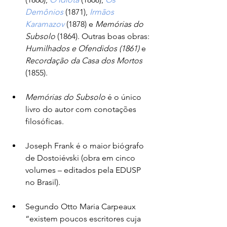
Demônios
 (1871), 
Irmãos 
Karamazov
 (1878) e 
Memórias do 
Subsolo
 (1864). Outras boas obras: 
Humilhados e Ofendidos (1861) 
e 
Recordação da Casa dos Mortos
(1855).
Memórias do Subsolo
 é o único 
livro do autor com conotações 
filosóficas.
Joseph Frank é o maior biógrafo 
de Dostoiévski (obra em cinco 
volumes – editados pela EDUSP 
no Brasil).
Segundo Otto Maria Carpeaux 
“existem poucos escritores cuja 