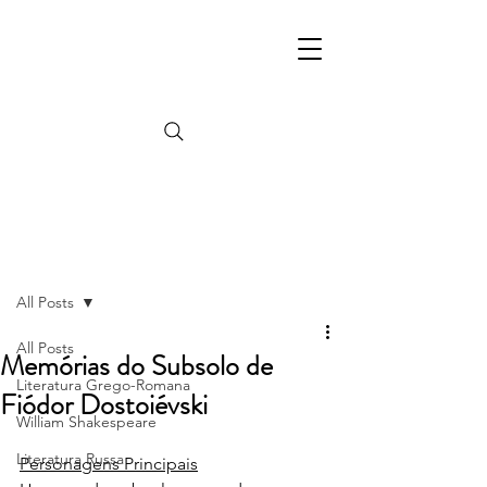
Post
All Posts
All Posts
Memórias do Subsolo de
Literatura Grego-Romana
Fiódor Dostoiévski
William Shakespeare
Literatura Russa
Personagens Principais