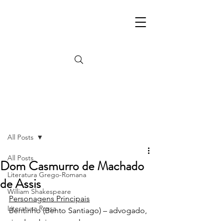
Post
All Posts
All Posts
Dom Casmurro de Machado
Literatura Grego-Romana
de Assis
William Shakespeare
Personagens Principais
Literatura Russa
Bentinho (Bento Santiago) – advogado, 