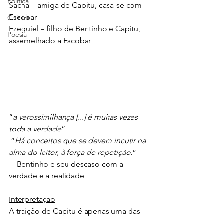
Política
Sacha – amiga de Capitu, casa-se com 
Escobar
Cultura
Ezequiel – filho de Bentinho e Capitu, 
Poesia
assemelhado a Escobar
“
a verossimilhança [...] é muitas vezes 
toda a verdade
”
 “
Há conceitos que se devem incutir na 
alma do leitor, à força de repetição.
”
 – Bentinho e seu descaso com a 
verdade e a realidade
Interpretação
A traição de Capitu é apenas uma das 