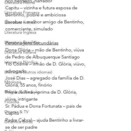
rico herdeiro, narrador
Literatura Alemã
Capitu – vizinha e futura esposa de 
Literatura Francesa
Bentinho, pobre e ambiciosa
Escobar – melhor amigo de Bentinho, 
Literatura Ibérica
comerciante, simulado
Literatura Inglesa
Literatura Brasileira
Personagens Secundárias
Dona Glória – mão de Bentinho, viúva 
Literatura Italiana
de Pedro de Albuquerque Santiago
Literatura Nórdica
Tio Cosme – irmão de D. Glória, viúvo, 
advogado
Literatura (outros idiomas)
José Dias – agregado da família de D. 
Mitologia
Glória, 55 anos, finório
Religião & Tradição
Prima Justina – prima de D. Glória, 
viúva, intrigante
Filosofia
Sr. Pádua e Dona Fortunata – pais de 
Cinema & TV
Capitu
Padre Cabral – ajuda Bentinho a livrar-
Dinâmica Social
se de ser padre