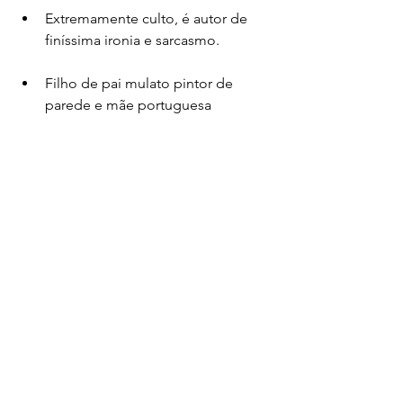
Extremamente culto, é autor de 
finíssima ironia e sarcasmo.
Filho de pai mulato pintor de 
parede e mãe portuguesa 
lavadeira. A família era agregada a 
uma família de posses. Seus 
escritos nunca fazem menção a 
sua condição social. Ao contrário, 
abordou assuntos universais e 
imortalizou-se.
A obra de Machado de Assis nos 
dá pistas para entender 
ontologicamente o brasileiro. Este 
estudo ainda está por ser feito.
Seus principais romances, já 