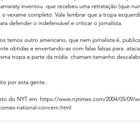
Itamaraty inventou  que recebeu uma retratação (que nun
ar  o vexame completo. Vale lembrar que a tropa esquerdi
ra defender o indefensável e criticar o jornalista. 
os temos outro americano, que nem jornalista é, public
te obtidas e enxertando-as com falas falsas para  atacar
esma tropa e parte da mídia  chamam tamanho descalabr
ito por esta gente. 
eto do NYT em  https://www.nytimes.com/2004/05/09/wor
ecomes-national-concern.html