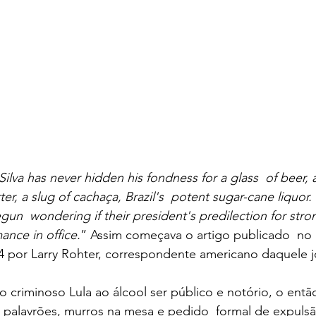
Silva has never hidden his fondness for a glass  of beer, 
er, a slug of cachaça, Brazil's  potent sugar-cane liquor.
n  wondering if their president's predilection for strong
ance in office.
” Assim começava o artigo publicado  no 
 por Larry Rohter, correspondente americano daquele jo
 criminoso Lula ao álcool ser público e notório, o entã
 palavrões, murros na mesa e pedido  formal de expulsão