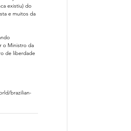
ca existiu) do 
sta e muitos da 
ando  
 o Ministro da 
o de liberdade 
ld/brazilian-