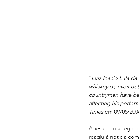
“
Luiz Inácio Lula da 
whiskey or, even bett
countrymen have begu
affecting his perform
Times
 em 09/05/2004
Apesar  do apego do
reagiu à notícia com