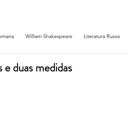
Romana
William Shakespeare
Literatura Russa
ratura Ibérica
Literatura Inglesa
Literatura Brasil
s e duas medidas
atura Nórdica
Literatura (outros idiomas)
Mitolog
osofia
Cinema & TV
Dinâmica Social
Política