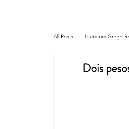
All Posts
Literatura Grego-
Literatura Francesa
Lite
Dois peso
Literatura Italiana
Liter
Religião & Tradição
Fil
Poesia