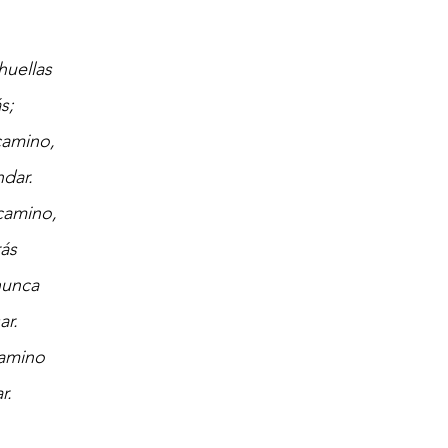
huellas
s;
camino,
ndar.
 camino,
rás
nunca
ar.
amino
r.