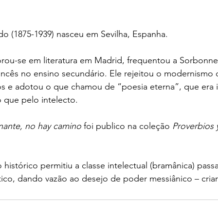
o (1875-1939) nasceu em Sevilha, Espanha.
ou-se em literatura em Madrid, frequentou a Sorbonne
ancês no ensino secundário. Ele rejeitou o modernismo 
 e adotou o que chamou de “poesia eterna”, que era 
o que pelo intelecto.
ante, no hay camino
 foi publico na coleção
 Proverbios 
histórico permitiu a classe intelectual (bramânica) pas
tico, dando vazão ao desejo de poder messiânico – cria