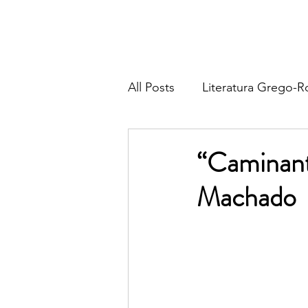
All Posts
Literatura Grego-
Literatura Francesa
Lite
“Caminant
Machado
Literatura Italiana
Liter
Religião & Tradição
Fil
Poesia