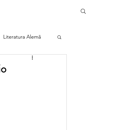
Literatura Alemã
eira
io
ia
Cultura