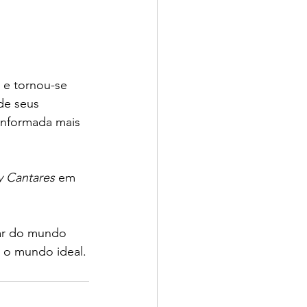
 e tornou-se 
de seus 
informada mais 
y Cantares
 em 
sar do mundo 
r o mundo ideal.