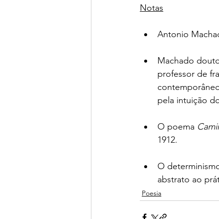
Notas
Antonio Machad
Machado doutor
professor de fr
contemporâneos
pela intuição d
O poema 
Camin
1912.
O determinismo 
abstrato ao prá
Poesia