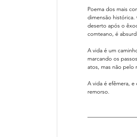
Poema dos mais con
dimensão histórica.
deserto após o êxod
comteano, é absurd
A vida é um caminh
marcando os passos 
atos, mas não pelo 
A vida é efêmera, e
remorso.