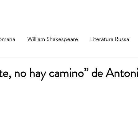
Romana
William Shakespeare
Literatura Russa
ratura Ibérica
Literatura Inglesa
Literatura Brasil
e, no hay camino” de Anton
atura Nórdica
Literatura (outros idiomas)
Mitolog
osofia
Cinema & TV
Dinâmica Social
Política