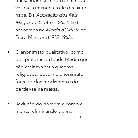
transcendência e tornam-se cada 
vez mais imanentes até decair no 
nada. Da 
Adoração dos Reis 
Magos 
de Giotto (1266-1337) 
acabamos na 
Merda d’Artista 
de 
Piero Manzoni (1933-1963).
O anonimato qualitativo, como 
dos pintores da Idade Média que 
não assinava seus quadros 
religiosos, decai no anonimato 
forçado dos modismos e do 
perder-se na massa.
Redução do homem a corpo e 
mente, eliminando a alma. 
Doenças espirituais são tratadas 
como psicólogas (mentais) e, 
consequentemente, sem 