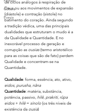
Política
de ciclos análogos à respiração de 
Deus ou aos movimentos de expansão 
Cultura
(diástole) e contração (sístole) no 
Poesia
batimento do coração. Ainda segundo 
a tradição védica, uma das principais 
dualidades que estruturam o mudo é a 
da Qualidade e Quantidade. E no 
inexorável processo de geração e 
corrupção as 
ousias
 (termo aristotélico 
para as coisas que são de fato) perdem 
Qualidade e concentram-se na 
Quantidade.
Qualidade
: forma, essência, ato, ativo, 
eidos
, 
purusha
, 
nâna
Quantidade
: matéria, substância, 
potência, passivo, 
hilê
, 
prakriti
, 
rûpa
eidos
 + 
hilê
 = 
sínolo
 (os três níveis de 
existência da 
ousia
)