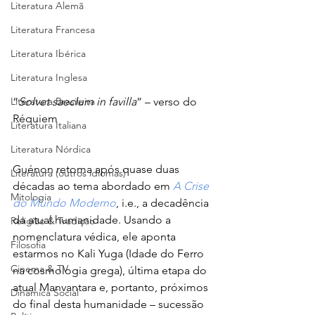
Literatura Alemã
Literatura Francesa
Literatura Ibérica
Literatura Inglesa
Literatura Brasileira
“
Solvet saeclum in favilla
” – verso do 
Réquiem
Literatura Italiana
Literatura Nórdica
Guénon retoma após quase duas 
Literatura (outros idiomas)
décadas ao tema abordado em 
A Crise 
Mitologia
do Mundo Moderno
, i.e., a decadência 
da atual humanidade. Usando a 
Religião & Tradição
nomenclatura védica, ele aponta 
Filosofia
estarmos no Kali Yuga (Idade do Ferro 
Cinema & TV
na cosmologia grega), última etapa do 
atual Manvantara e, portanto, próximos 
Dinâmica Social
do final desta humanidade – sucessão 