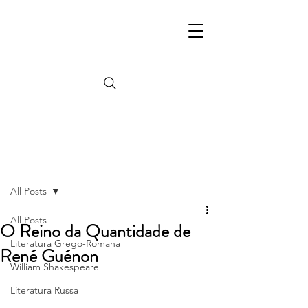
Post
All Posts
All Posts
O Reino da Quantidade de
Literatura Grego-Romana
René Guénon
William Shakespeare
Literatura Russa