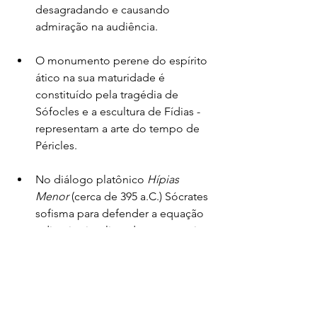
desagradando e causando 
admiração na audiência. 
O monumento perene do espírito 
ático na sua maturidade é 
constituído pela tragédia de 
Sófocles e a escultura de Fídias - 
representam a arte do tempo de 
Péricles.
No diálogo platônico 
Hípias 
Menor
 (cerca de 395 a.C.) Sócrates 
sofisma para defender a equação 
odisseica implicando que o mais 
sabedor e competente também é 
o que mente melhor (o melhor 
médico sabe matar melhor outro 
homem), o ignorante (mesmo que 
bom) é inferior ao mentiroso. O 