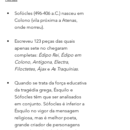
Sofócles (496-406 a.C.) nasceu em 
Colono (vila próxima a Atenas, 
onde morreu).
Escreveu 123 peças das quais 
apenas sete no chegaram 
completas: 
Édipo Rei
, 
Édipo em 
Colono
, 
Antígona
, 
Electra
, 
Filoctetes
, 
Ájax 
e 
As Traquínias
.
Quando se trata da força educativa 
da tragédia grega, Ésquilo e 
Sófocles têm que ser analisados 
em conjunto. Sófocles é inferior a 
Ésquilo no vigor da mensagem 
religiosa, mas é melhor poeta, 
grande criador de personagens 