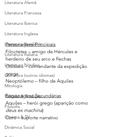
Literatura Alemã
Literatura Francesa
Literatura Ibérica
Literatura Inglesa
Literatura Brasileira
Personagens Principais
Filoctetes – amigo de Hércules e 
Literatura Italiana
herdeiro de seu arco e flechas
Literatura Nórdica
Odisseu – comandante da expedição 
grega
Literatura (outros idiomas)
Neoptólemo – filho de Aquiles
Mitologia
Personagens Secundárias
Religião & Tradição
Aquiles – herói grego (aparição como 
Filosofia
deus ex machina
)
Cinema & TV
Coro – suporte narrativo
Dinâmica Social