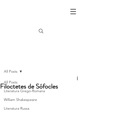
Post
All Posts
All Posts
Filoctetes de Sófocles
Literatura Grego-Romana
William Shakespeare
Literatura Russa