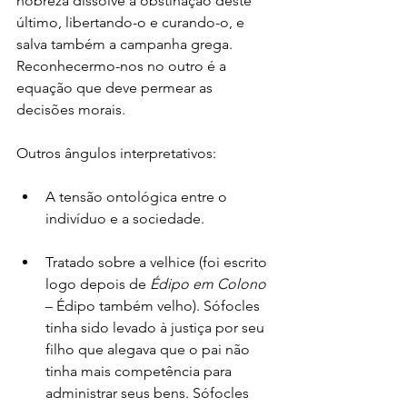
nobreza dissolve a obstinação deste 
último, libertando-o e curando-o, e 
salva também a campanha grega. 
Reconhecermo-nos no outro é a 
equação que deve permear as 
decisões morais. 
Outros ângulos interpretativos:
A tensão ontológica entre o 
indivíduo e a sociedade.
Tratado sobre a velhice (foi escrito 
logo depois de 
Édipo em Colono
– Édipo também velho). Sófocles 
tinha sido levado à justiça por seu 
filho que alegava que o pai não 
tinha mais competência para 
administrar seus bens. Sófocles 