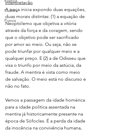
Política
Interpretação
A peça inicia expondo duas equações, 
Cultura
duas morais distintas: (1) a equação de 
Poesia
Neoptólemo que objetiva a vitória 
através da força e da coragem, sendo 
que o objetivo pode ser sacrificado 
por amor ao meio. Ou seja, não se 
pode triunfar por qualquer meio e a 
qualquer preço. E (2) a de Odisseu que 
visa o triunfo por meio da astúcia, da 
fraude. A mentira é vista como meio 
de salvação. O meio está no discurso e 
não no fato.
Vemos a passagem da idade homérica 
para a idade política assentada na 
mentira já historicamente presente na 
época de Sófocles. É a perda da idade 
da inocência na convivência humana, 