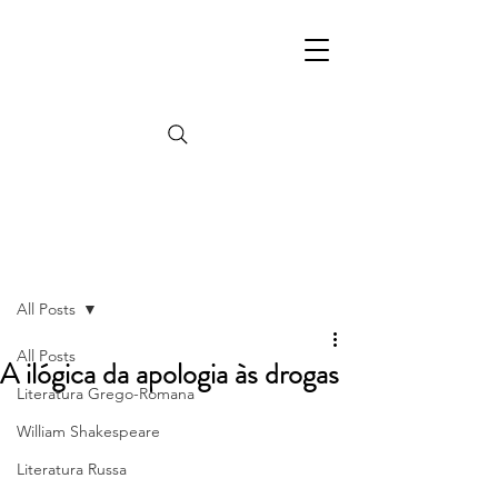
Post
All Posts
All Posts
A ilógica da apologia às drogas
Literatura Grego-Romana
William Shakespeare
Literatura Russa