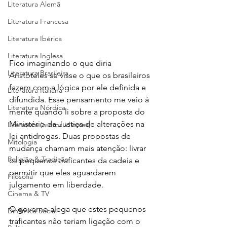
Literatura Alemã
Literatura Francesa
Literatura Ibérica
Literatura Inglesa
Fico imaginando o que diria 
Literatura Brasileira
Aristóteles se visse o que os brasileiros 
fazem com a lógica por ele definida e 
Literatura Italiana
difundida. Esse pensamento me veio à 
Literatura Nórdica
mente quando li sobre a proposta do  
Ministério da Justiça de alterações na 
Literatura (outros idiomas)
lei antidrogas. Duas propostas de 
Mitologia
mudança chamam mais atenção: livrar 
Religião & Tradição
os pequenos traficantes da cadeia e 
permitir que eles aguardarem 
Filosofia
julgamento em liberdade.
Cinema & TV
O governo alega que estes pequenos 
Dinâmica Social
traficantes não teriam ligação com o 