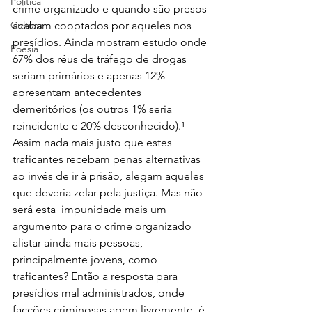
Política
crime organizado e quando são presos 
acabam cooptados por aqueles nos 
Cultura
presídios. Ainda mostram estudo onde 
Poesia
67% dos réus de tráfego de drogas 
seriam primários e apenas 12% 
apresentam antecedentes 
demeritórios (os outros 1% seria 
reincidente e 20% desconhecido).¹ 
Assim nada mais justo que estes 
traficantes recebam penas alternativas 
ao invés de ir à prisão, alegam aqueles 
que deveria zelar pela justiça. Mas não 
será esta  impunidade mais um 
argumento para o crime organizado 
alistar ainda mais pessoas, 
principalmente jovens, como 
traficantes? Então a resposta para 
presídios mal administrados, onde 
facções criminosas agem livremente, é 