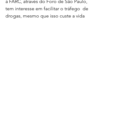
à FARC, através do Foro de São Paulo, 
tem interesse em facilitar o tráfego  de 
drogas, mesmo que isso custe a vida 
de quase 50 mil pessoas por ano. “Um 
custo pequeno para o maravilhoso 
mundo socialista que vamos  
construir”, argumentam seus autores. 
Não deixa de ser sintomático que as 
noticias sobre estas propostas de 
mudanças na lei antidroga estejam ao 
lado da cobertura jornalística sobre o 
pico de violência gerado pelas drogas 
no Rio de Janeiro nestes últimos dias. 
Outro objetivo ao facilitar a vida do 
“pequeno traficante”, e intimamente 
ligado ao anterior, é preparar o terreno 
para descriminalizar o uso das drogas.  
Tudo muito evidente e claro, com 
apoio irrestrito das ONGs e principais 