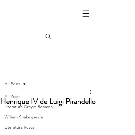
Post
All Posts
All Posts
Henrique IV de Luigi Pirandello
Literatura Grego-Romana
William Shakespeare
Literatura Russa