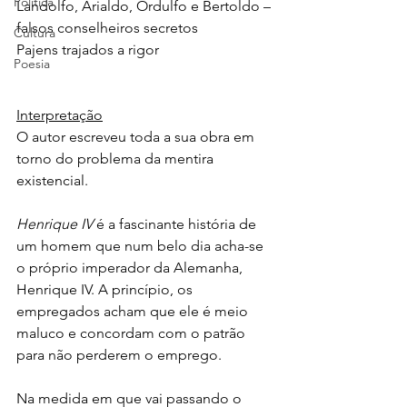
Política
Landolfo, Arialdo, Ordulfo e Bertoldo – 
falsos conselheiros secretos
Cultura
Pajens trajados a rigor
Poesia
Interpretação
O autor escreveu toda a sua obra em 
torno do problema da mentira 
existencial. 
Henrique IV
 é a fascinante história de 
um homem que num belo dia acha-se 
o próprio imperador da Alemanha, 
Henrique IV. A princípio, os 
empregados acham que ele é meio 
maluco e concordam com o patrão 
para não perderem o emprego. 
Na medida em que vai passando o 