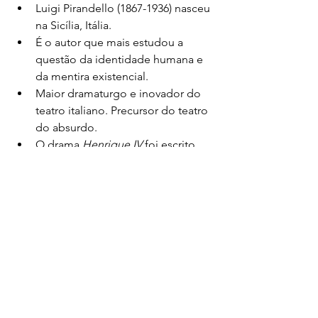
Luigi Pirandello (1867-1936) nasceu 
na Sicília, Itália.
É o autor que mais estudou a 
questão da identidade humana e 
da mentira existencial.
Maior dramaturgo e inovador do 
teatro italiano. Precursor do teatro 
do absurdo.
O drama 
Henrique IV
 foi escrito 
em 1922. A narrativa se desenvolve 
em Úmbria, no centro da Itália 
(Peruggia), na época em que foi 
escrita.
Outras obras importantes de 
Pirandello são: 
O Falecido Mattia 
Pascal
 (romance – 1904), 
Seis 
Personagens em Busca de Autor
(drama – 1921) e 
Vestir os Nus
(drama – 1922).