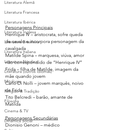
Literatura Alemã
Literatura Francesa
Literatura Ibérica
Personagens Principais
Literatura Inglesa
Henrique IV – aristocrata, sofre queda 
de cavalo e incorpora personagem da 
Literatura Brasileira
cavalgada
Literatura Italiana
Matilde Spina – marquesa, viúva, amor 
Literatura Nórdica
não correspondido de “Henrique IV”
Frida – filha de Matilde, imagem da 
Literatura (outros idiomas)
mãe quando jovem
Mitologia
Carlo Di Nolli – jovem marquês, noivo 
de Frida
Religião & Tradição
Tito Belcredi – barão, amante de 
Filosofia
Matilda
Cinema & TV
Personagens Secundárias
Dinâmica Social
Dionisio Genoni – médico