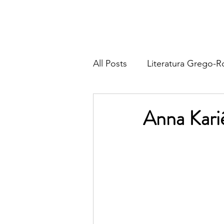
All Posts
Literatura Grego-
Literatura Francesa
Lite
Anna Kariê
Literatura Italiana
Liter
Religião & Tradição
Fil
Poesia