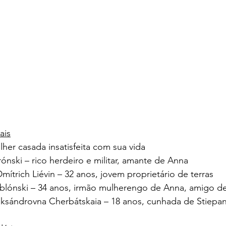
ais
her casada insatisfeita com sua vida
Vrónski – rico herdeiro e militar, amante de Anna
Dmítrich Liévin – 32 anos, jovem proprietário de terras
blónski – 34 anos, irmão mulherengo de Anna, amigo de
Aleksándrovna Cherbátskaia – 18 anos, cunhada de Stiepa