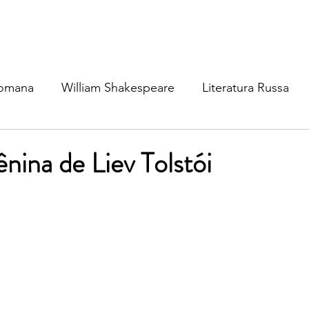
Romana
William Shakespeare
Literatura Russa
ratura Ibérica
Literatura Inglesa
Literatura Brasil
nina de Liev Tolstói
atura Nórdica
Literatura (outros idiomas)
Mitolog
osofia
Cinema & TV
Dinâmica Social
Política