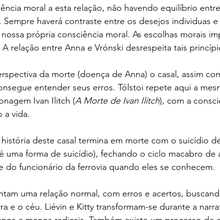
iência moral a esta relação, não havendo equilíbrio entr
s. Sempre haverá contraste entre os desejos individuas 
m nossa própria consciência moral. As escolhas morais i
. A relação entre Anna e Vrónski desrespeita tais princípi
rspectiva da morte (doença de Anna) o casal, assim com
onsegue entender seus erros. Tólstoi repete aqui a mes
onagem Ivan Ilitch (
A Morte de Ivan Ilitch
), com a consci
 a vida.
história deste casal termina em morte com o suicídio de
 é uma forma de suicídio), fechando o ciclo macabro de
e do funcionário da ferrovia quando eles se conhecem.
ntam uma relação normal, com erros e acertos, buscand
rra e o céu. Liévin e Kitty transformam-se durante a narra