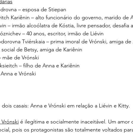
árias
ándrovna – esposa de Stiepan
vitch Kariênin – alto funcionário do governo, marido de 
évin – irmão alcoólatra de Kóstia, livre pensador, desafia
óznichev – 40 anos, escritor, irmão de Liévin
Fiódorovna Tviérskaia – prima imoral de Vrónski, amiga d
l social de Betsy, amiga de Kariênin
– mãe de Vrónski
ksieitch – filho de Anna e Kariênin
e Anna e Vrónski
 dois casais: Anna e Vrónski em relação a Liévin e Kitty.
 Vrónski
 é ilegítima e socialmente inaceitável. Um amor
ocial, pois os protagonistas são totalmente voltados par