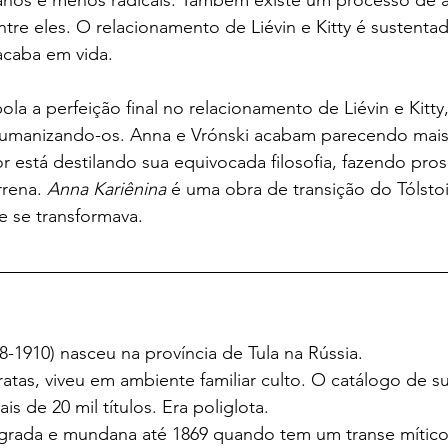
nos e menos radicais. Também existe um processo de 
re eles. O relacionamento de Liévin e Kitty é sustenta
acaba em vida. 
ola a perfeição final no relacionamento de Liévin e Kitty
umanizando-os. Anna e Vrónski acabam parecendo mai
tor está destilando sua equivocada filosofia, fazendo pros
rrena. 
Anna Kariênina
 é uma obra de transição do Tólst
 se transformava. 
28-1910) nasceu na província de Tula na Rússia.
ratas, viveu em ambiente familiar culto. O catálogo de su
s de 20 mil títulos. Era poliglota.
egrada e mundana até 1869 quando tem um transe mítico