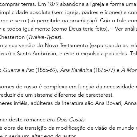
comprar terras. Em 1879 abandona a Igreja e forma uma 
mplicidade absoluta (sem igreja, padres e ícones) e c
arne e sexo (só permitido na procriação). Crio o tolo co
a todos igualmente (como Deus teria feito). – Ver anális
Chesterton (
Twelve-Types
).
nta sua versão do Novo Testamento (expurgando as refe
isto) a Santo Ambrósio, e este o expulsa a pauladas. Tols
: 
Guerra e Paz
 (1865-69), 
Ana Karênina
 (1875-77) e 
A Mort
nomes do russo é complexa em função da necessidade 
traduzir de um sistema diferente de caracteres).
res infiéis, adúlteras da literatura são Ana Bovari, Anna
nar deste romance era 
Dois Casais
.
é obra de transição da modificação de visão de mundo d
vin seria um 
alter ego
 do autor.