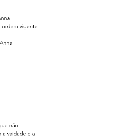
Anna
 a ordem vigente
e Anna
 que não 
a a vaidade e a 