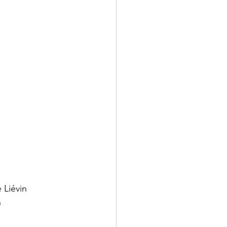
 Liévin
n