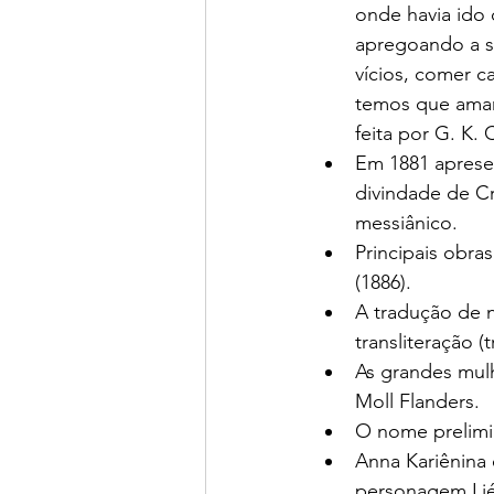
onde havia ido 
apregoando a si
vícios, comer c
temos que amar 
feita por G. K. 
Em 1881 aprese
divindade de Cr
messiânico.
Principais obras
(1886).
A tradução de 
transliteração (
As grandes mulhe
Moll Flanders.
O nome prelimi
Anna Kariênina 
personagem Lié