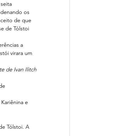
seita 
ondenando os 
nceito de que 
e de Tólstoi 
rências a 
tói virara um 
e de Ivan Ilitch
de 
 Kariênina e 
e Tólstoi. A 