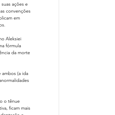
e suas ações e 
e as convenções 
mplicam em 
os. 
o Aleksiei 
ma fórmula 
ência da morte 
 ambos (a ida 
 anormalidades 
o o tênue 
tiva, ficam mais 