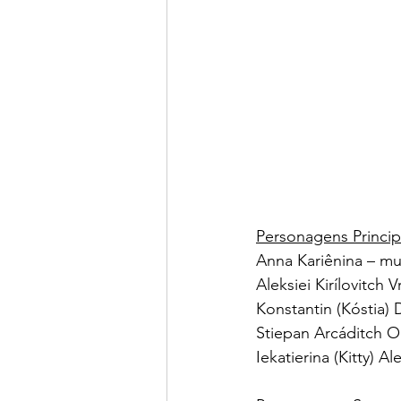
Personagens Princip
Anna Kariênina – mul
Aleksiei Kirílovitch 
Konstantin (Kóstia) 
Stiepan Arcáditch O
Iekatierina (Kitty) 