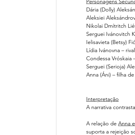
Personagens Secund
Dária (Dolly) Aleks
Aleksiei Aleksándro
Nikolai Dmítritch Li
Serguei Ivánovitch K
Ielisavieta (Betsy) 
Lídia Ivánovna – riva
Condessa Vróskaia 
Serguei (Serioja) Ale
Anna (Áni) – filha d
Interpretação
A narrativa contrasta
A relação de 
Anna e
suporta a rejeição s