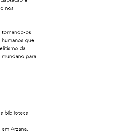
adaptação e 
do nos 
, tornando-os 
s humanos que 
elitismo da 
oi mundano para 
a biblioteca 
 em Arzana, 