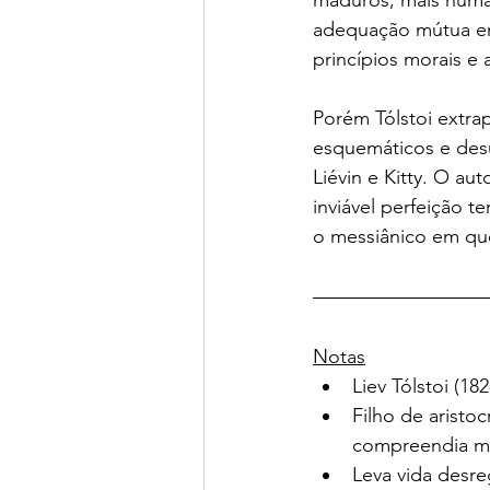
maduros, mais huma
adequação mútua ent
princípios morais e 
Porém Tólstoi extrap
esquemáticos e des
Liévin e Kitty. O au
inviável perfeição te
o messiânico em que
Notas
Liev Tólstoi (18
Filho de aristoc
compreendia mai
Leva vida desr