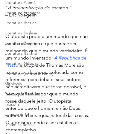
Literatura Alemã
“
A imanentização do 
escatón.”
Literatura Francesa
– Eric Voegelin
Literatura Ibérica
Literatura Inglesa
O utopista projeta um mundo que não 
Literatura Brasileira
existe na prática e que parece ser 
melhor do que o mundo verdadeiro. É 
Literatura Italiana
um mundo inventado. 
A República
 de 
Literatura Nórdica
Platão
 e 
Utopia
 de Thomas More são 
exemplos de utopia colocada como 
Literatura (outros idiomas)
referência para debate, seus autores 
Mitologia
não acreditavam que fosse possível, e 
nem queriam impor que o mundo 
Religião & Tradição
fosse daquele jeito. O utopista 
Filosofia
entende que é homem e não Deus, 
Cinema & TV
entende a hierarquia natural das coisas. 
O utopismo tende a ser estático e 
Dinâmica Social
contemplativo.