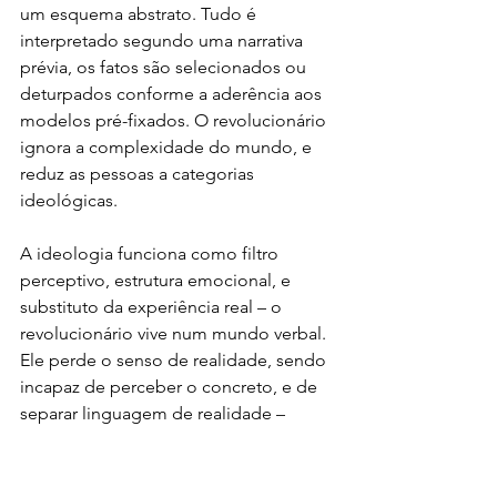
um esquema abstrato. Tudo é 
interpretado segundo uma narrativa 
prévia, os fatos são selecionados ou 
deturpados conforme a aderência aos 
modelos pré-fixados. O revolucionário 
ignora a complexidade do mundo, e 
reduz as pessoas a categorias 
ideológicas.
A ideologia funciona como filtro 
perceptivo, estrutura emocional, e 
substituto da experiência real – o 
revolucionário vive num mundo verbal. 
Ele perde o senso de realidade, sendo 
incapaz de perceber o concreto, e de 
separar linguagem de realidade – 
dissolução da experiência direta. E 
passa a interpretar tudo politicamente 
através de abstrações coletivas, 