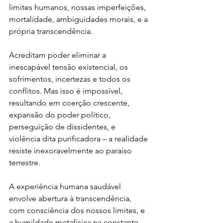
limites humanos, nossas imperfeições, 
mortalidade, ambiguidades morais, e a 
própria transcendência.
Acreditam poder eliminar a 
inescapável tensão existencial, os 
sofrimentos, incertezas e todos os 
conflitos. Mas isso é impossível, 
resultando em coerção crescente, 
expansão do poder político, 
perseguição de dissidentes, e 
violência dita purificadora – a realidade 
resiste inexoravelmente ao paraíso 
terrestre.
A experiência humana saudável 
envolve abertura à transcendência, 
com consciência dos nossos limites, e 
a humildade metafísica na constante 