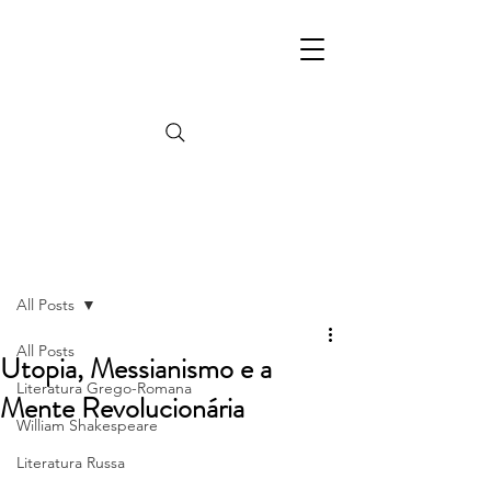
Post
All Posts
All Posts
Utopia, Messianismo e a
Literatura Grego-Romana
Mente Revolucionária
William Shakespeare
Literatura Russa