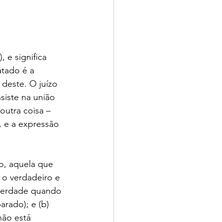
 e significa 
tado é a 
deste. O juízo 
siste na união 
utra coisa – 
, e a expressão 
o, aquela que 
 o verdadeiro e 
 verdade quando 
rado); e (b) 
não está 