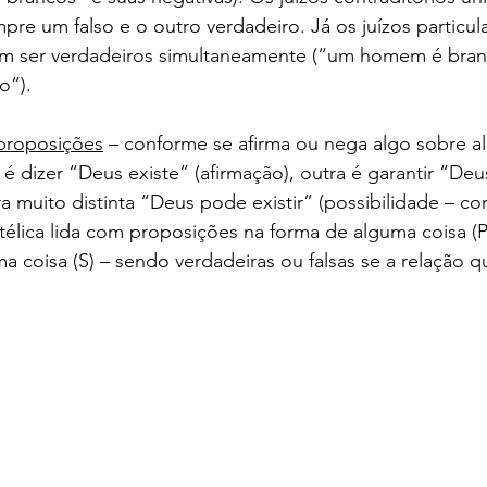
mpre um falso e o outro verdadeiro. Já os juízos particul
em ser verdadeiros simultaneamente (“um homem é bran
o”).
proposições
 – conforme se afirma ou nega algo sobre a
 dizer “Deus existe” (afirmação), outra é garantir “Deus
a muito distinta “Deus pode existir” (possibilidade – con
otélica lida com proposições na forma de alguma coisa (P
 coisa (S) – sendo verdadeiras ou falsas se a relação q