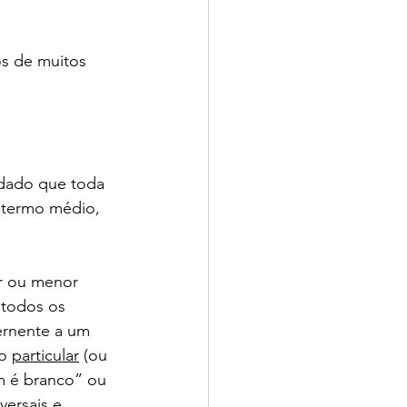
s de muitos 
E dado que toda 
 termo médio, 
or ou menor 
“todos os 
rnente a um 
o 
particular
 (ou 
m é branco” ou 
versais e 