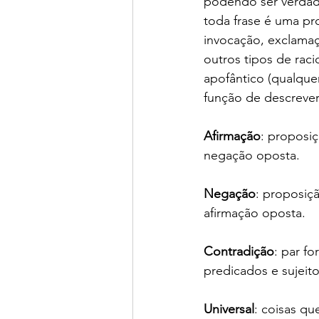
podendo ser verdade
toda frase é uma pr
invocação, exclamaç
outros tipos de raci
apofântico (qualque
função de descrever
Afirmação
: proposi
negação oposta.
Negação
: proposiç
afirmação oposta.
Contradição
: par f
predicados e sujeito
Universal
: coisas qu