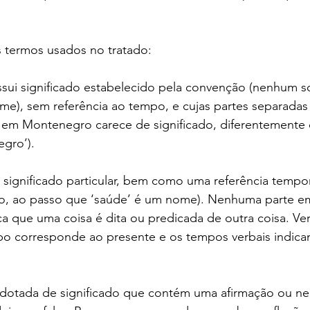
os termos usados no tratado:
sui significado estabelecido pela convenção (nenhum s
e), sem referência ao tempo, e cujas partes separadas
’ em Montenegro carece de significado, diferentemente 
gro’).
 significado particular, bem como uma referência tempora
bo, ao passo que ‘saúde’ é um nome). Nenhuma parte e
ica que uma coisa é dita ou predicada de outra coisa. V
rbo corresponde ao presente e os tempos verbais indic
la dotada de significado que contém uma afirmação ou n