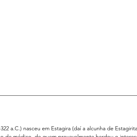
-322 a.C.) nasceu em Estagira (daí a alcunha de Estagirita)
ho de médico, de quem provavelmente herdou o interess