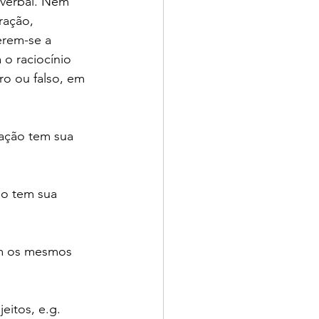
 verbal. Nem 
ração, 
erem-se a 
 o raciocínio 
ro ou falso, em 
mação tem sua 
o tem sua 
ém os mesmos 
eitos, e.g. 