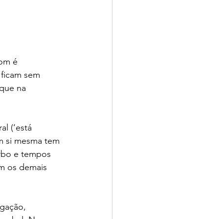
om é 
 ficam sem 
que na 
l (‘está 
m si mesma tem 
erbo e tempos 
am os demais 
egação, 