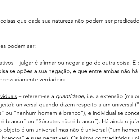
 coisas que dada sua natureza não podem ser predicado
les podem ser: 
ativos
 – julgar é afirmar ou negar algo de outra coisa. 
oisa se opões a sua negação, e que entre ambas não há
ecessariamente verdadeira.
ividuais
 – referem-se a 
quantidade
, i.e. a extensão (mai
jeito): universal quando dizem respeito a um universal (
” ou “nenhum homem é branco”), e individual se conce
 é branco” ou “Sócrates não é branco”). Há ainda o juíz
o objeto é um universal mas não é universal (“um home
rancos” e suas negativas). Os juízos contraditórios uni