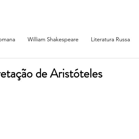
Romana
William Shakespeare
Literatura Russa
ratura Ibérica
Literatura Inglesa
Literatura Brasil
etação de Aristóteles
atura Nórdica
Literatura (outros idiomas)
Mitolog
osofia
Cinema & TV
Dinâmica Social
Política