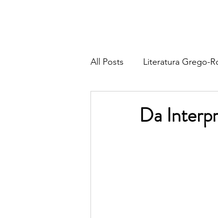
All Posts
Literatura Grego-
Literatura Francesa
Lite
Da Interpr
Literatura Italiana
Liter
Religião & Tradição
Fil
Poesia