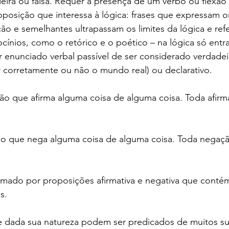
ira ou falsa. Requer a presença de um verbo ou flexão
oposição que interessa à lógica: frases que expressam o
ão e semelhantes ultrapassam os limites da lógica e ref
ocínios, como o retórico e o poético – na lógica só entra
r enunciado verbal passível de ser considerado verdadei
 corretamente ou não o mundo real) ou declarativo.
ção que afirma alguma coisa de alguma coisa. Toda afir
ão que nega alguma coisa de alguma coisa. Toda negaçã
ormado por proposições afirmativa e negativa que cont
s.
e dada sua natureza podem ser predicados de muitos suj