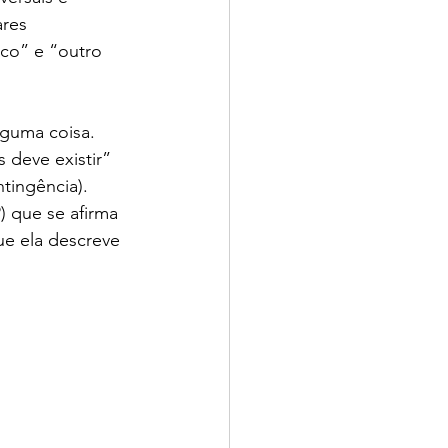
ares 
co” e “outro 
lguma coisa. 
 deve existir” 
tingência). 
) que se afirma 
ue ela descreve 